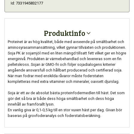
Id: 7331945832177
Produktinfo
Proteinet är av hög kvalitet, både med avseende på smältbarhet och
aminosyrasammansättning, vilket gynnar tillväxten och produktionen.
Soja PK är sojamjöl med en liten mängd tillsatt fett vilket ger en högre
energinivå. Produkten är värmebehandlad och levereras som en fin
pelletskross. Sojan är GMO-fri och följer sojadialogens kriterier
angående ansvarsfull och hållbart producerad och certifierad soja.
När man fodrar med enskilda råvaror måste foderstaten
kompletteras med extra vitaminer och mineraler, oavsett djurslag.
Soja är ett av de absolut bästa proteinfodermedlen till häst. Det som
gör det så bra är både dess höga smältbarhet och dess höga
innehåll av framförallt lysin.
En vanlig giva är 0,1-0,5 kg till en stor vuxen häst per dag. Givan bör
baseras på grovfoderanalys och foderstatsberäkning.