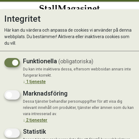
Integritet
0
Här kan du värdera och anpassa de cookies vi använder på denna
webbplats. Du bestämmer! Aktivera eller inaktivera cookies som
Soja pk 15 kg
du vill.
Funktionella
(obligatoriska)
Du kan inte inaktivera dessa, eftersom webbsidan annars inte
fungerar korrekt.
↓
1
tjeneste
Marknadsföring
Dessa tjänster behandlar personuppgifter för att visa dig
relevant innehåll om produkter, tjänster eller ämnen som du kan
vara intresserad av.
↓
2
tjenester
Statistik