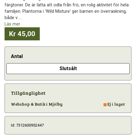
färgtoner. De är lätta att odla från frö, en rolig aktivitet för hela
familjen. Plantorna i 'Wild Mixture' ger barnen en överraskning,
både v ...
Läs mer
Kr 45,00
Antal
Slutsålt
Tillgänglighet
Webshop & Butik i Mjölby
Ej i lager
Id: 7312600952447