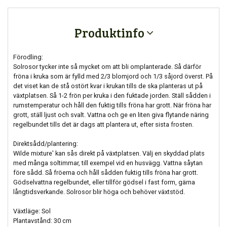
Produktinfo
Förodling:
Solrosor tycker inte så mycket om att bli omplanterade. Så därför
fröna i kruka som är fylld med 2/3 blomjord och 1/3 såjord överst. På
det viset kan de stå ostört kvar i krukan tills de ska planteras ut på
växtplatsen. Så 1-2 frön per kruka i den fuktade jorden. Ställ sådden i
rumstemperatur och håll den fuktig tills fröna har grott. När fröna har
grott, ställ ljust och svalt. Vattna och ge en liten giva flytande näring
regelbundet tills det är dags att plantera ut, efter sista frosten.
Direktsådd/plantering:
Wilde mixture' kan sås direkt på växtplatsen. Välj en skyddad plats
med många soltimmar, till exempel vid en husvägg. Vattna såytan
före sådd. Så fröerna och håll sådden fuktig tills fröna har grott.
Gödselvattna regelbundet, eller tillför gödsel i fast form, gärna
långtidsverkande. Solrosor blir höga och behöver växtstöd.
Växtläge: Sol
Plantavstånd: 30 cm