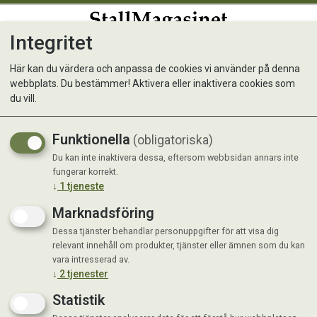
Integritet
0
Här kan du värdera och anpassa de cookies vi använder på denna
webbplats. Du bestämmer! Aktivera eller inaktivera cookies som
Solros, Bland. sorter, hög
du vill.
Funktionella
(obligatoriska)
Du kan inte inaktivera dessa, eftersom webbsidan annars inte
fungerar korrekt.
↓
1
tjeneste
Marknadsföring
Dessa tjänster behandlar personuppgifter för att visa dig
relevant innehåll om produkter, tjänster eller ämnen som du kan
vara intresserad av.
↓
2
tjenester
Statistik