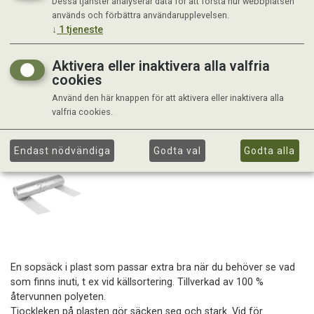
Dessa tjänster analyserar data för att förstå hur webbplatsen
används och förbättra användarupplevelsen.
↓
1
tjeneste
Aktivera eller inaktivera alla valfria
cookies
Använd den här knappen för att aktivera eller inaktivera alla
valfria cookies.
Endast nödvändiga
Godta val
Godta alla
En sopsäck i plast som passar extra bra när du behöver se vad
som finns inuti, t ex vid källsortering. Tillverkad av 100 %
återvunnen polyeten.
Tjockleken på plasten gör säcken seg och stark. Vid för ...