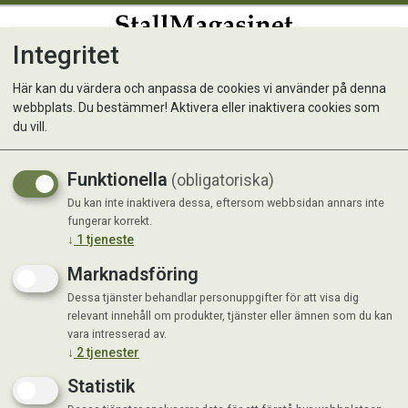
Integritet
0
Här kan du värdera och anpassa de cookies vi använder på denna
webbplats. Du bestämmer! Aktivera eller inaktivera cookies som
Sopsäck Knythandtag 125 L
du vill.
Transparent
Funktionella
(obligatoriska)
Du kan inte inaktivera dessa, eftersom webbsidan annars inte
fungerar korrekt.
↓
1
tjeneste
Marknadsföring
Dessa tjänster behandlar personuppgifter för att visa dig
relevant innehåll om produkter, tjänster eller ämnen som du kan
vara intresserad av.
↓
2
tjenester
Statistik