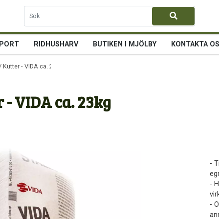
PORT
RIDHUSHARV
BUTIKEN I MJÖLBY
KONTAKTA O
/ Kutter - VIDA ca. 23kg
r - VIDA ca. 23kg
- 
eg
- H
vir
- 
ann