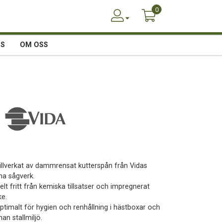
0
SS
OM OSS
Tillverkat av dammrensat kutterspån från Vidas
na sågverk.
elt fritt från kemiska tillsatser och impregnerat
ke.
Optimalt för hygien och renhållning i hästboxar och
an stallmiljö.