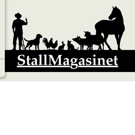
 2026 StallMagasinet AB, Västra Lärketorp, 59595 MJÖLBY, Sverige 0142-125
Org. 556952-5677
Powered by Proline