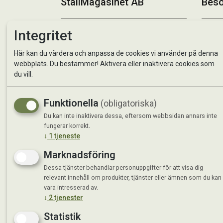
StallMagasinet AB
Besö
Integritet
Kontakta oss
StallMa
Om oss
Västra 
59595 
Här kan du värdera och anpassa de cookies vi använder på denna
webbplats. Du bestämmer! Aktivera eller inaktivera cookies som
du vill.
Måndag 
Tisdag 
Onsdag 
Funktionella
(obligatoriska)
Torsdag
Du kan inte inaktivera dessa, eftersom webbsidan annars inte
Fredag 
fungerar korrekt.
Lördag 
↓
1
tjeneste
Se avvi
Marknadsföring
Dessa tjänster behandlar personuppgifter för att visa dig
relevant innehåll om produkter, tjänster eller ämnen som du kan
vara intresserad av.
↓
2
tjenester
Statistik