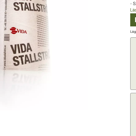
- S
Lä
Läg