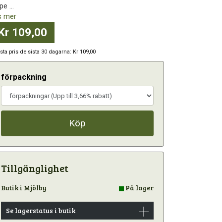
pe ...
s mer
Kr 109,00
sta pris de sista 30 dagarna: Kr 109,00
förpackning
Köp
Tillgänglighet
Butik i Mjölby
På lager
Se lagerstatus i butik