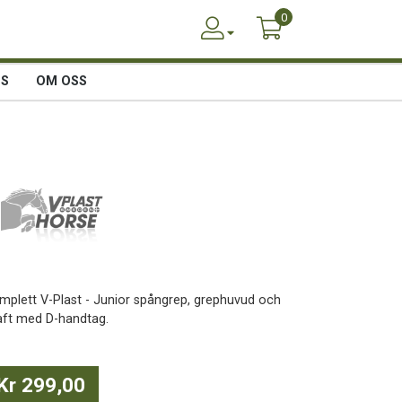
0
SS
OM OSS
mplett V-Plast - Junior spångrep, grephuvud och
aft med D-handtag.
Kr 299,00