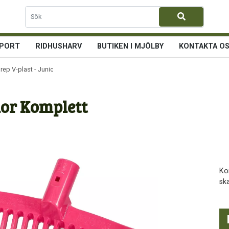
PORT
RIDHUSHARV
BUTIKEN I MJÖLBY
KONTAKTA O
ep V-plast - Junior Komplett
ior Komplett
Ko
sk