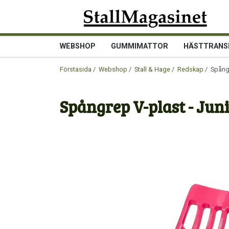
WEBSHOP
GUMMIMATTOR
HÄSTTRANS
Förstasida
/
Webshop
/
Stall & Hage
/
Redskap
/ Spångr
Spångrep V-plast - Jun