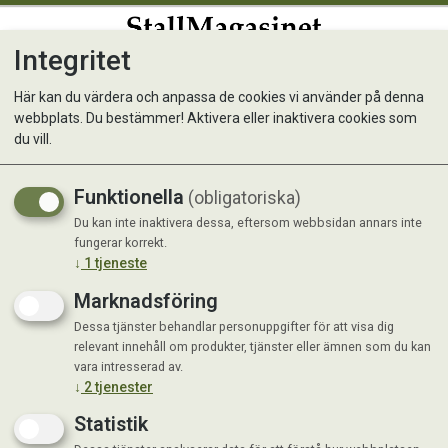
Integritet
0
Här kan du värdera och anpassa de cookies vi använder på denna
webbplats. Du bestämmer! Aktivera eller inaktivera cookies som
Spångrep V-plast - Komplett
du vill.
med skaft
Funktionella
(obligatoriska)
Du kan inte inaktivera dessa, eftersom webbsidan annars inte
fungerar korrekt.
↓
1
tjeneste
Marknadsföring
Dessa tjänster behandlar personuppgifter för att visa dig
relevant innehåll om produkter, tjänster eller ämnen som du kan
vara intresserad av.
↓
2
tjenester
Statistik