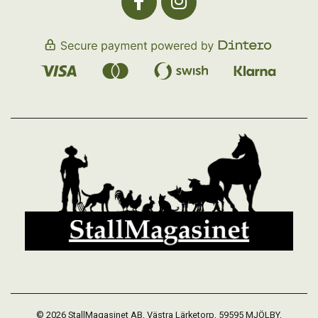
© 2026 StallMagasinet AB, Västra Lärketorp, 59595 MJÖLBY,