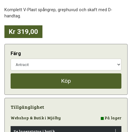
Komplett V-Plast spångrep, grephuvud och skaft med D-
handtag.
Kr 319,00
Färg
Köp
Tillgänglighet
Webshop & Butik i Mjölby
På lager
Se lagerstatus i butik