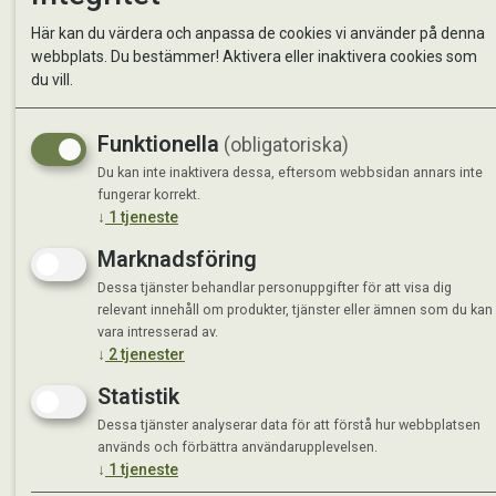
Kontakta oss
StallMa
Här kan du värdera och anpassa de cookies vi använder på denna
Om oss
Västra 
webbplats. Du bestämmer! Aktivera eller inaktivera cookies som
59595 
du vill.
Måndag 
Funktionella
(obligatoriska)
Tisdag 
Onsdag 
Du kan inte inaktivera dessa, eftersom webbsidan annars inte
Torsdag
fungerar korrekt.
↓
1
tjeneste
Fredag 
Lördag 
Marknadsföring
Se avvi
Dessa tjänster behandlar personuppgifter för att visa dig
relevant innehåll om produkter, tjänster eller ämnen som du kan
vara intresserad av.
↓
2
tjenester
Statistik
Dessa tjänster analyserar data för att förstå hur webbplatsen
används och förbättra användarupplevelsen.
↓
1
tjeneste