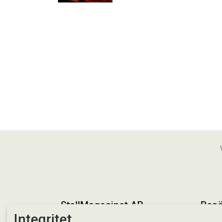
StallMagasinet AB
Besö
Integritet