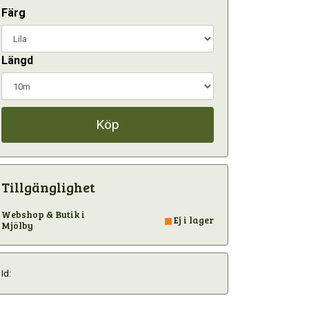
Färg
Längd
Köp
Tillgänglighet
Webshop & Butik i
Ej i lager
Mjölby
Id: