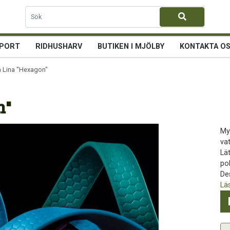
PORT
RIDHUSHARV
BUTIKEN I MJÖLBY
KONTAKTA O
a Lina "Hexagon"
n"
Myc
va
Lät
pol
Des
Lä