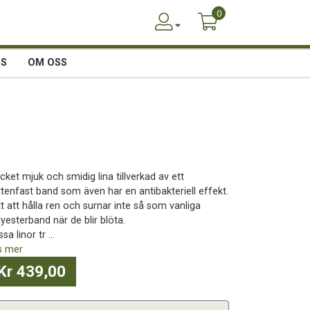
0
SS
OM OSS
ket mjuk och smidig lina tillverkad av ett
ttenfast band som även har en antibakteriell effekt.
t att hålla ren och surnar inte så som vanliga
yesterband när de blir blöta.
sa linor tr ...
s mer
Kr 439,00