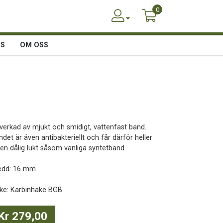
0
SS
OM OSS
llverkad av mjukt och smidigt, vattenfast band.
det är även antibakteriellt och får därför heller
gen dålig lukt såsom vanliga syntetband.
edd: 16 mm
ke: Karbinhake BGB
Kr 279,00