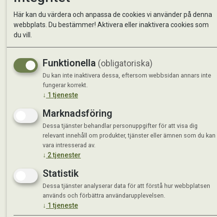
Kontakta oss
StallMa
Här kan du värdera och anpassa de cookies vi använder på denna
Om oss
Västra 
webbplats. Du bestämmer! Aktivera eller inaktivera cookies som
59595 
du vill.
Måndag 
Funktionella
(obligatoriska)
Tisdag 
Onsdag 
Du kan inte inaktivera dessa, eftersom webbsidan annars inte
Torsdag
fungerar korrekt.
↓
1
tjeneste
Fredag 
Lördag 
Marknadsföring
Se avvi
Dessa tjänster behandlar personuppgifter för att visa dig
relevant innehåll om produkter, tjänster eller ämnen som du kan
vara intresserad av.
↓
2
tjenester
Statistik
Dessa tjänster analyserar data för att förstå hur webbplatsen
används och förbättra användarupplevelsen.
↓
1
tjeneste