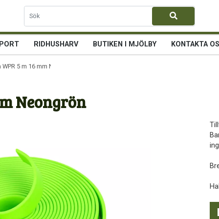
PORT
RIDHUSHARV
BUTIKEN I MJÖLBY
KONTAKTA O
na WPR 5 m 16 mm Neongrön
mm Neongrön
Ti
Ban
in
Br
Ha