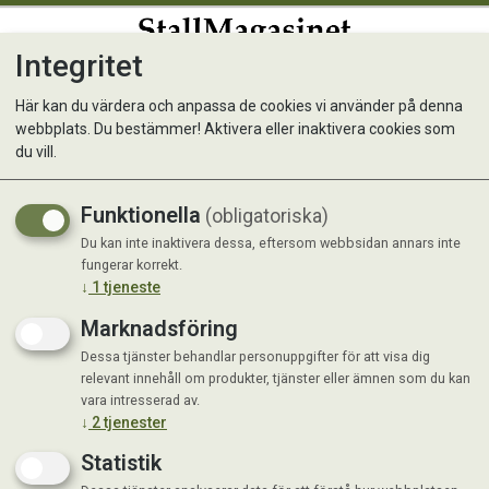
Integritet
0
Här kan du värdera och anpassa de cookies vi använder på denna
webbplats. Du bestämmer! Aktivera eller inaktivera cookies som
Spännband 20X500mm BLÅ,
du vill.
2-PAK
Funktionella
(obligatoriska)
Du kan inte inaktivera dessa, eftersom webbsidan annars inte
fungerar korrekt.
↓
1
tjeneste
Marknadsföring
Dessa tjänster behandlar personuppgifter för att visa dig
relevant innehåll om produkter, tjänster eller ämnen som du kan
vara intresserad av.
↓
2
tjenester
Statistik