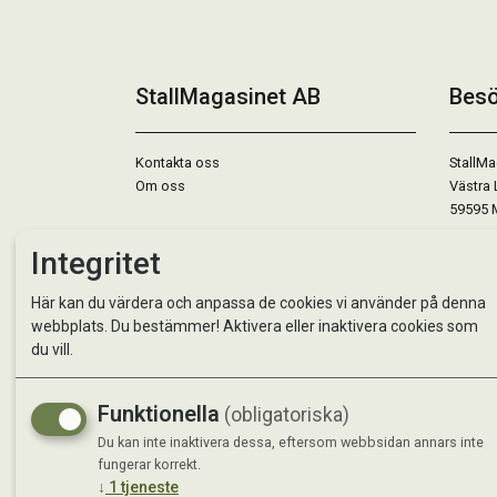
StallMagasinet AB
Besö
Kontakta oss
StallMa
Om oss
Västra 
59595 
Integritet
Måndag 
Tisdag 
Här kan du värdera och anpassa de cookies vi använder på denna
Onsdag 
webbplats. Du bestämmer! Aktivera eller inaktivera cookies som
Torsdag
du vill.
Fredag 
Lördag 
Se avvi
Funktionella
(obligatoriska)
Du kan inte inaktivera dessa, eftersom webbsidan annars inte
fungerar korrekt.
↓
1
tjeneste