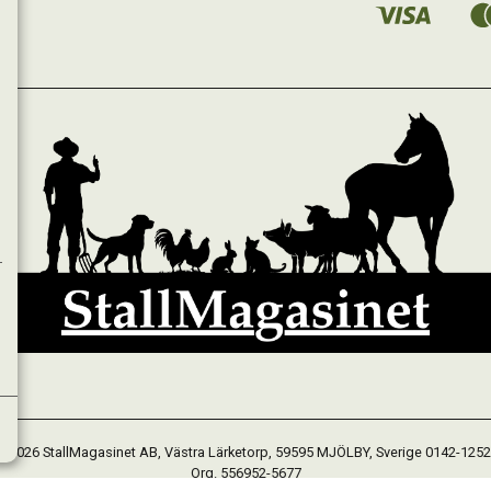
 2026 StallMagasinet AB, Västra Lärketorp, 59595 MJÖLBY, Sverige 0142-125
Org. 556952-5677