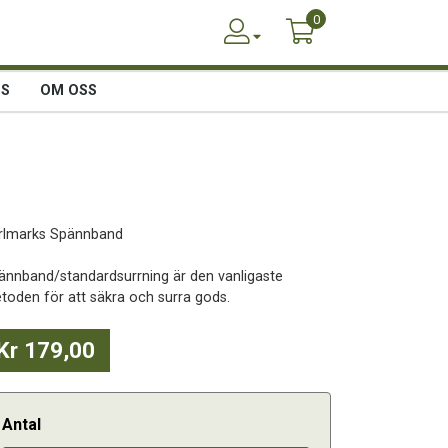
0
SS
OM OSS
rlmarks Spännband
ännband/standardsurrning är den vanligaste
toden för att säkra och surra gods.
Kr 179,00
Antal