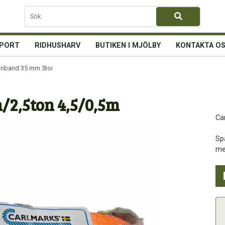
PORT
RIDHUSHARV
BUTIKEN I MJÖLBY
KONTAKTA O
nband 35 mm 5ton/2,5ton 4,5/0,5m
/2,5ton 4,5/0,5m
Ca
Sp
me