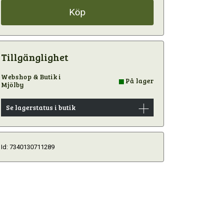
Köp
Tillgänglighet
Webshop & Butik i
På lager
Mjölby
Se lagerstatus i butik
Id: 7340130711289