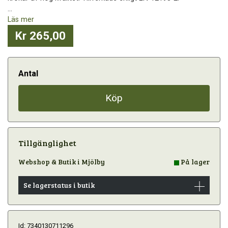
...
Läs mer
Kr 265,00
Antal
Köp
Tillgänglighet
Webshop & Butik i Mjölby
På lager
Se lagerstatus i butik
Id: 7340130711296