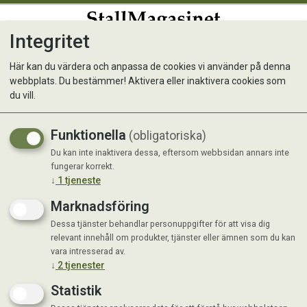
Integritet
0
Här kan du värdera och anpassa de cookies vi använder på denna
webbplats. Du bestämmer! Aktivera eller inaktivera cookies som
Spännband 9,5/0,5m 50 mm
du vill.
10ton/5ton
Funktionella
(obligatoriska)
Du kan inte inaktivera dessa, eftersom webbsidan annars inte
fungerar korrekt.
↓
1
tjeneste
Marknadsföring
Dessa tjänster behandlar personuppgifter för att visa dig
relevant innehåll om produkter, tjänster eller ämnen som du kan
vara intresserad av.
↓
2
tjenester
Statistik