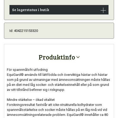
Se lagerstatus i butik
Id: 4042215153320
Produktinfo
För spannmålsfri utfodring
EquiGard® används till lättfödda och överviktiga hästar och hästar
som på grund av utmaningar med ämnesomsättningen måste hållas
på en diet med låg socker- och stärkelseinnehåll eller på som grund
av sitt tillstånd befinner sig i riskgrupp.
Mindre stärkelse – ökad vitalitet
Forskningsresultat fastslår att icke-strukturella kolhydrater som
spannmålsstärkelse och socker måste hållas på en låg nivå vid vid
ämnesomsättningsrelaterade problem. EquiGard® innehåller ca 80