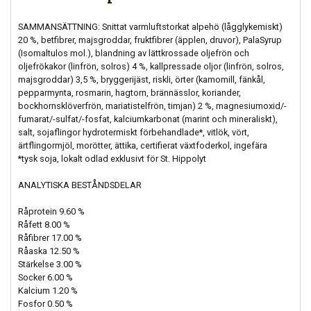
SAMMANSÄTTNING: Snittat varmluftstorkat alpehö (lågglykemiskt)
20 %, betfibrer, majsgroddar, fruktfibrer (äpplen, druvor), PalaSyrup
(Isomaltulos mol.), blandning av lättkrossade oljefrön och
oljefrökakor (linfrön, solros) 4 %, kallpressade oljor (linfrön, solros,
majsgroddar) 3,5 %, bryggerijäst, riskli, örter (kamomill, fänkål,
pepparmynta, rosmarin, hagtorn, brännässlor, koriander,
bockhornsklöverfrön, mariatistelfrön, timjan) 2 %, magnesiumoxid/-
fumarat/-sulfat/-fosfat, kalciumkarbonat (marint och mineraliskt),
salt, sojaflingor hydrotermiskt förbehandlade*, vitlök, vört,
ärtflingormjöl, morötter, ättika, certifierat växtfoderkol, ingefära
*tysk soja, lokalt odlad exklusivt för St. Hippolyt
ANALYTISKA BESTÅNDSDELAR
Råprotein 9.60 %
Råfett 8.00 %
Råfibrer 17.00 %
Råaska 12.50 %
Stärkelse 3.00 %
Socker 6.00 %
Kalcium 1.20 %
Fosfor 0.50 %