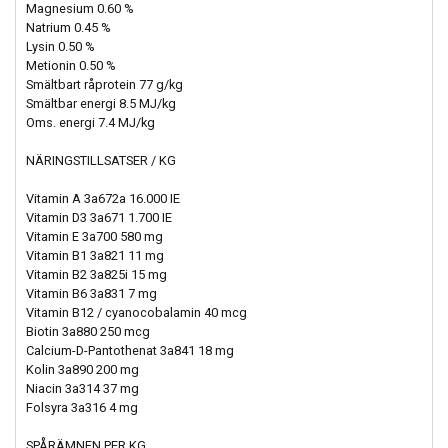
Magnesium 0.60 %
Natrium 0.45 %
Lysin 0.50 %
Metionin 0.50 %
Smältbart råprotein 77 g/kg
Smältbar energi 8.5 MJ/kg
Oms. energi 7.4 MJ/kg
NÄRINGSTILLSATSER / KG
Vitamin A 3a672a 16.000 IE
Vitamin D3 3a671 1.700 IE
Vitamin E 3a700 580 mg
Vitamin B1 3a821 11 mg
Vitamin B2 3a825i 15 mg
Vitamin B6 3a831 7 mg
Vitamin B12 / cyanocobalamin 40 mcg
Biotin 3a880 250 mcg
Calcium-D-Pantothenat 3a841 18 mg
Kolin 3a890 200 mg
Niacin 3a314 37 mg
Folsyra 3a316 4 mg
SPÅRÄMNEN PER KG