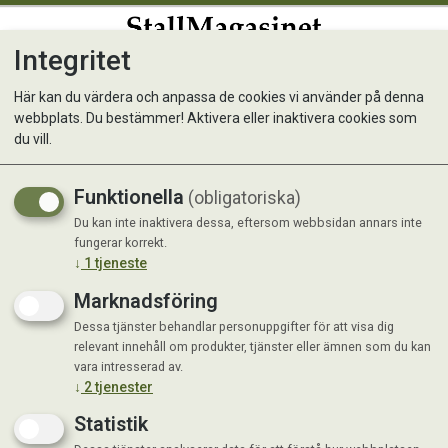
Integritet
0
Här kan du värdera och anpassa de cookies vi använder på denna
webbplats. Du bestämmer! Aktivera eller inaktivera cookies som
St Hippolyt EquiGard Nordic
du vill.
Müsli 20 kg
Funktionella
(obligatoriska)
Spannmålsfri & low carb
Du kan inte inaktivera dessa, eftersom webbsidan annars inte
fungerar korrekt.
↓
1
tjeneste
Marknadsföring
Dessa tjänster behandlar personuppgifter för att visa dig
relevant innehåll om produkter, tjänster eller ämnen som du kan
vara intresserad av.
↓
2
tjenester
Statistik