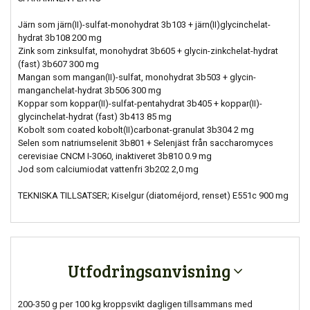
Järn som järn(II)-sulfat-monohydrat 3b103 + järn(II)glycinchelat-
hydrat 3b108 200 mg
Zink som zinksulfat, monohydrat 3b605 + glycin-zinkchelat-hydrat
(fast) 3b607 300 mg
Mangan som mangan(II)-sulfat, monohydrat 3b503 + glycin-
manganchelat-hydrat 3b506 300 mg
Koppar som koppar(II)-sulfat-pentahydrat 3b405 + koppar(II)-
glycinchelat-hydrat (fast) 3b413 85 mg
Kobolt som coated kobolt(II)carbonat-granulat 3b304 2 mg
Selen som natriumselenit 3b801 + Selenjäst från saccharomyces
cerevisiae CNCM I-3060, inaktiveret 3b810 0.9 mg
Jod som calciumiodat vattenfri 3b202 2,0 mg
TEKNISKA TILLSATSER; Kiselgur (diatoméjord, renset) E551c 900 mg
Utfodringsanvisning
200-350 g per 100 kg kroppsvikt dagligen tillsammans med