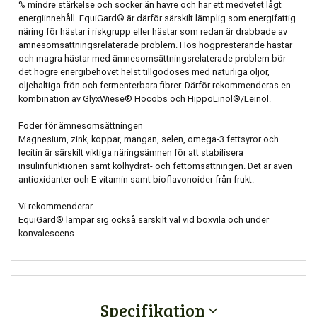
% mindre stärkelse och socker än havre och har ett medvetet lågt
energiinnehåll. EquiGard® är därför särskilt lämplig som energifattig
näring för hästar i riskgrupp eller hästar som redan är drabbade av
ämnesomsättningsrelaterade problem. Hos högpresterande hästar
och magra hästar med ämnesomsättningsrelaterade problem bör
det högre energibehovet helst tillgodoses med naturliga oljor,
oljehaltiga frön och fermenterbara fibrer. Därför rekommenderas en
kombination av GlyxWiese® Höcobs och HippoLinol®/­­Leinöl.
Foder för ämnesomsättningen
Magnesium, zink, koppar, mangan, selen, omega-3 fettsyror och
lecitin är särskilt viktiga näringsämnen för att stabilisera
insulinfunktionen samt kolhydrat- och fettomsättningen. Det är även
antioxidanter och E-vitamin samt bioflavonoider från frukt.
Vi rekommenderar
EquiGard® lämpar sig också särskilt väl vid boxvila och under
konvalescens.
Specifikation