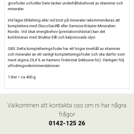
grovfoder och/eller bete täcker underhållsbehovet av vitaminer och
mineraler.
Vid lägre tilldelning eller vid brist på mineraler rekommenderas att
komplettera med GlucoGard® eller Gemüse-Kräuter-Mineralien
Nordic. Vid ökat energibehov (prestationshästar) kan det
kombineras med Struktur-E® och kalpressade oljor.
OBS: Detta kompletteringsfoder har ett högre innehåll av vitaminer
och mineraler än ett vanligt kompletteringsfoder och ska därför som
mest utgöra 29,4 % av hästens foderstat (inklusive hö). Vänligen följ
utfodringsrekommendationen.
1 liter = ca 400 g
Välkommen att kontakta oss om ni har några
frågor
0142-125 26