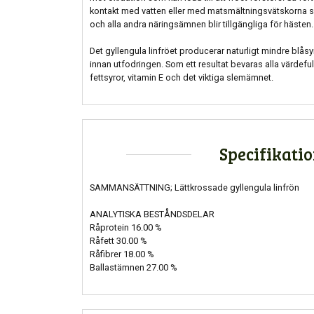
kontakt med vatten eller med matsmältningsvätskorna 
och alla andra näringsämnen blir tillgängliga för hästen.
Det gyllengula linfröet producerar naturligt mindre blås
innan utfodringen. Som ett resultat bevaras alla värdef
fettsyror, vitamin E och det viktiga slemämnet.
Specifikati
SAMMANSÄTTNING; Lättkrossade gyllengula linfrön
ANALYTISKA BESTÅNDSDELAR
Råprotein 16.00 %
Råfett 30.00 %
Råfibrer 18.00 %
Ballastämnen 27.00 %