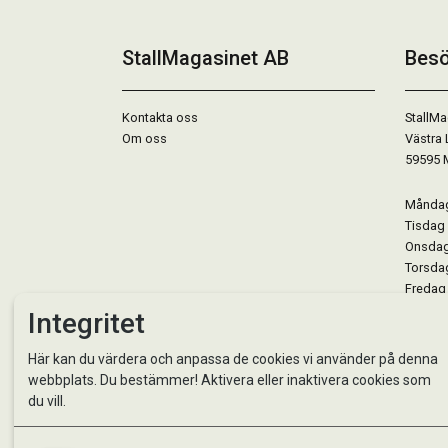
StallMagasinet AB
Besö
Kontakta oss
StallMa
Om oss
Västra 
59595 
Måndag 
Tisdag 
Onsdag 
Torsdag
Fredag 
Lördag 
Integritet
Se avvi
Här kan du värdera och anpassa de cookies vi använder på denna
webbplats. Du bestämmer! Aktivera eller inaktivera cookies som
du vill.