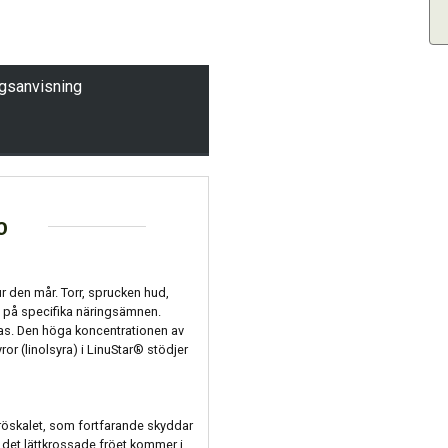
ngsanvisning
o
r den mår. Torr, sprucken hud,
st på specifika näringsämnen.
as. Den höga koncentrationen av
or (linolsyra) i LinuStar® stödjer
öskalet, som fortfarande skyddar
rt det lättkrossade fröet kommer i