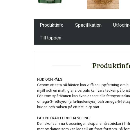
Produktinfo
Specifikation
Utfodri
Till toppen
Produktinf
HUD OCH PÄLS
Genom att titta på hästen kan vi få en uppfattning om hu
mjäll och en matt, glanslös päls kan vara tecken på bri
Förutom spårämnen kan även essentiella fettsyror sakn
omega-3-fettsyror (alfa-linolensyra) och omega-6-fettsyr
huden och pälsen på ett naturligt sätt.
PATENTERAD FÖRBEHANDLING
Den skonsamma krossningen skapar små sprickor i linfr
mot oxidation som kan leda till att fröet förstörs. Så fo