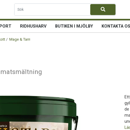
PORT
RIDHUSHARV
BUTIKEN I MJÖLBY
KONTAKTA O
kott
/
Mage & Tarm
/ St Hippolyt LinuStar
n matsmältning
Ett
gy
de
ma
und
Lä