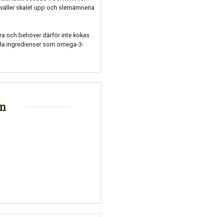
sväller skalet upp och slemämnena
yra och behöver därför inte kokas
ulla ingredienser som omega-3-
on