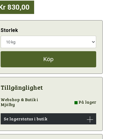
Kr 830,00
Storlek
Köp
Tillgänglighet
Webshop & Butik i
På lager
Mjölby
Se lagerstatus i butik