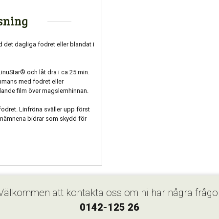
sning
det dagliga fodret eller blandat i
inuStar® och låt dra i ca 25 min.
mmans med fodret eller
dande film över magslemhinnan.
dret. Linfröna sväller upp först
mämnena bidrar som skydd för
Välkommen att kontakta oss om ni har några frågo
0142-125 26