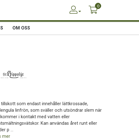
0
SS
OM OSS
 tillskott som endast innehåller lättkrossade,
llengula linfrön, som sväller och utsöndrar slem när
 kommer i kontakt med vatten eller
tsmältningsvätskor. Kan användas året runt eller
er p ...
s mer