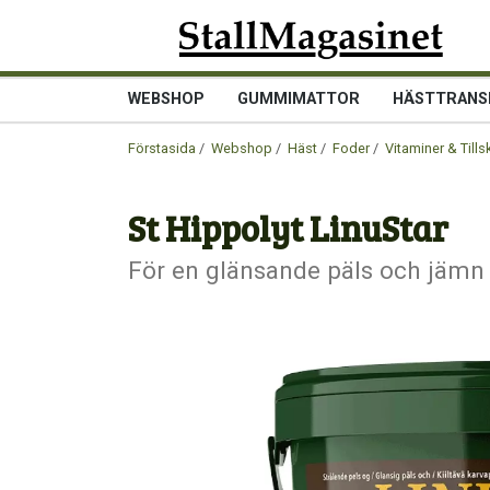
WEBSHOP
GUMMIMATTOR
HÄSTTRANS
Förstasida
/
Webshop
/
Häst
/
Foder
/
Vitaminer & Tills
St Hippolyt LinuStar
För en glänsande päls och jäm