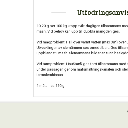
Utfodringsanvi
10-20 g per 100 kg kroppsvikt dagligen tillsammans med 
mash. Vid behov kan upp till dubbla mängden ges.
Vid magproblem: Häll över varmt vatten (max 38°) över L
Utvecklingen av slemämnen ses omedelbart. Ges tillsa
uppblandat i mash. Slemämnena bildar en tunn beskyd
Vid tarmproblem: LinuStar® ges torrt tillsammans med fo
under passagen genom matsmältningskanalen och sle
tarmslemhinnan.
1 mått = ca 110 g