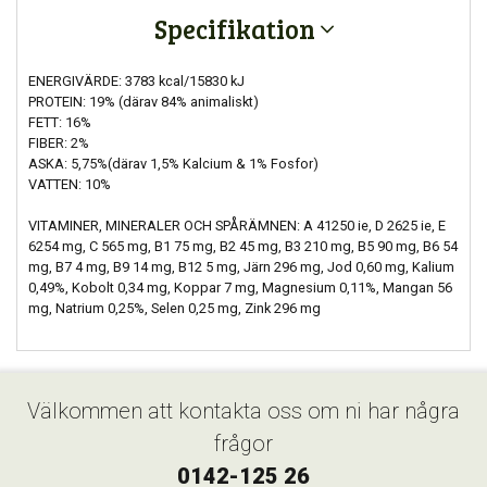
Specifikation
ENERGIVÄRDE: 3783 kcal/15830 kJ
PROTEIN: 19% (därav 84% animaliskt)
FETT: 16%
FIBER: 2%
ASKA: 5,75%(därav 1,5% Kalcium & 1% Fosfor)
VATTEN: 10%
VITAMINER, MINERALER OCH SPÅRÄMNEN: A 41250 ie, D 2625 ie, E
6254 mg, C 565 mg, B1 75 mg, B2 45 mg, B3 210 mg, B5 90 mg, B6 54
mg, B7 4 mg, B9 14 mg, B12 5 mg, Järn 296 mg, Jod 0,60 mg, Kalium
0,49%, Kobolt 0,34 mg, Koppar 7 mg, Magnesium 0,11%, Mangan 56
mg, Natrium 0,25%, Selen 0,25 mg, Zink 296 mg
Välkommen att kontakta oss om ni har några
frågor
0142-125 26