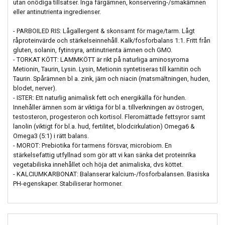
utan onödiga tillsatser. Inga färgämnen, konservering-/smakämnen
eller antinutrienta ingredienser.
- PARBOILED RIS: Lågallergent & skonsamt för mage/tarm. Lågt
råproteinvärde och stärkelseinnehåll. Kalk/fosforbalans 1:1. Fritt från
gluten, solanin, fytinsyra, antinutrienta ämnen och GMO.
- TORKAT KÖTT: LAMMKÖTT är rikt på naturliga aminosyrorna
Metionin, Taurin, Lysin. Lysin, Metionin syntetiseras till karnitin och
Taurin. Spårämnen bl a. zink, järn och niacin (matsmältningen, huden,
blodet, nerver).
- ISTER: Ett naturlig animalisk fett och energikälla för hunden.
Innehåller ämnen som är viktiga för bl a. tillverkningen av östrogen,
testosteron, progesteron och kortisol. Fleromättade fettsyror samt
lanolin (viktigt för bl.a. hud, fertilitet, blodcirkulation) Omega6 &
Omega3 (5:1) i rätt balans.
- MOROT: Prebiotika för tarmens försvar, microbiom. En
stärkelsefattig utfyllnad som gör att vi kan sänka det proteinrika
vegetabiliska innehållet och höja det animaliska, dvs köttet.
- KALCIUMKARBONAT: Balanserar kalcium-/fosforbalansen. Basiska
PH-egenskaper. Stabiliserar hormoner.