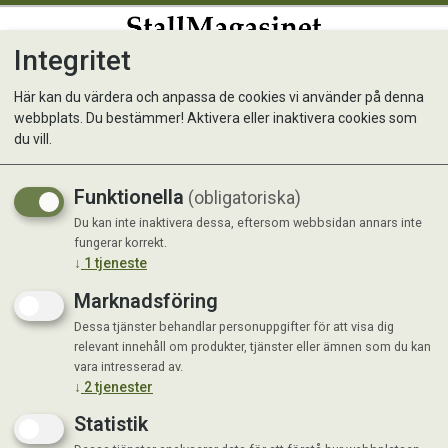
Integritet
0
Här kan du värdera och anpassa de cookies vi använder på denna
webbplats. Du bestämmer! Aktivera eller inaktivera cookies som
Standardt Original MILD
du vill.
Stärkande kost genom näring från
Funktionella
(obligatoriska)
naturliga råvaror
Du kan inte inaktivera dessa, eftersom webbsidan annars inte
fungerar korrekt.
↓
1
tjeneste
Marknadsföring
Dessa tjänster behandlar personuppgifter för att visa dig
relevant innehåll om produkter, tjänster eller ämnen som du kan
vara intresserad av.
↓
2
tjenester
Statistik