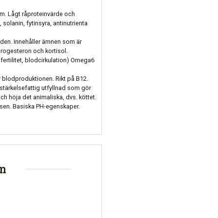
m. Lågt råproteinvärde och
 solanin, fytinsyra, antinutrienta
hunden. Innehåller ämnen som är
 progesteron och kortisol.
 fertilitet, blodcirkulation) Omega6
r blodproduktionen. Rikt på B12.
stärkelsefattig utfyllnad som gör
och höja det animaliska, dvs. köttet.
sen. Basiska PH-egenskaper.
on