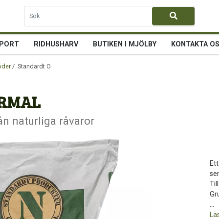
PORT
RIDHUSHARV
BUTIKEN I MJÖLBY
KONTAKTA O
oder
/ Standardt Original NORMAL
NORMAL
n naturliga råvaror
Ett
sen
Ti
Gru
...
Lä