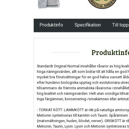
Produktinfo
Specifikation
Till top
Produktinf
Standardt Original Normal innehåller råvaror av hög kva
höga näringsvärden, allt som bidrar till att hålla en god
mycket bra förutsättningar för en god hälsa oavsett ålder
efter hundens biologiska upptag och evolutionära utvec
tillsammans de främsta animaliska råvarorna i innehåll
hög kvalitet och näringsvärden. Helt utan onödiga tillsat
Inga färgämnen, konservering-/smakämnen eller antinutr
- TORKAT KÖTT: LAMMKÖTT är rikt på naturliga aminosyror
Metionin syntetiseras till karnitin och Taurin. Spårämnen 
(matsmältningen, huden, blodet, nerver). GRISKÖTT är ri
Metionin, Taurin, Lysin. Lysin och Metionin syntetiseras t