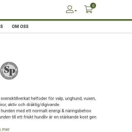
0
SS
OM OSS
 svensktillverkat helfoder för valp, unghund, vuxen,
ior, aktiv och dräktig/digivande.
ll hunden med ett normalt energi & näringsbehov.
nden till ett friskt hundliv är en stärkande kost gen
s mer