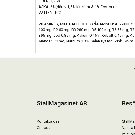
FIBER: 1,75%
ASKA: 6%(därav 1,6% Kalcium & 1% Fosfor)
VATTEN: 10%
VITAMINER, MINERALER OCH SPÅRÄMNEN: A 55000 ie, D 
100 mg, B2 60 mg, B3 280 mg, B5 100 mg, B6 65 mg, B7 
395 mg, Jod 0,85 mg, Kalium 0,45%, Kobolt 0,45 mg, 
Mangan 70 mg, Natrium 0,3%, Selen 0,3 mg, Zink 395 m
StallMagasinet AB
Besö
Kontakta oss
StallMa
Om oss
Västra 
59595 