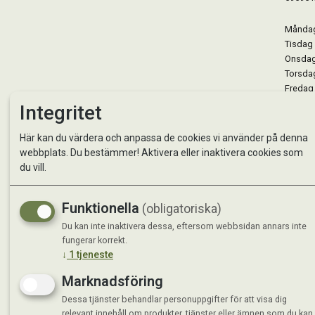
Måndag 
Tisdag 
Onsdag 
Torsdag
Fredag 
Lördag 
Integritet
Se avvi
Här kan du värdera och anpassa de cookies vi använder på denna
webbplats. Du bestämmer! Aktivera eller inaktivera cookies som
du vill.
Funktionella
(obligatoriska)
Du kan inte inaktivera dessa, eftersom webbsidan annars inte
fungerar korrekt.
↓
1
tjeneste
Marknadsföring
Dessa tjänster behandlar personuppgifter för att visa dig
relevant innehåll om produkter, tjänster eller ämnen som du kan