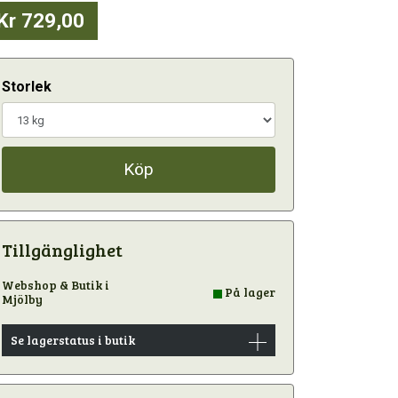
Kr 729,00
Storlek
Köp
Tillgänglighet
Webshop & Butik i
På lager
Mjölby
Se lagerstatus i butik