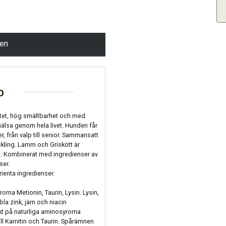
pen
o
litet, hög smältbarhet och med
 hälsa genom hela livet. Hunden får
, från valp till senior. Sammansatt
kling. Lamm och Griskött är
et. Kombinerat med ingredienser av
ser.
ienta ingredienser.
na Metionin, Taurin, Lysin. Lysin,
bla zink, järn och niacin
kt på naturliga aminosyrorna
ill Karnitin och Taurin. Spårämnen