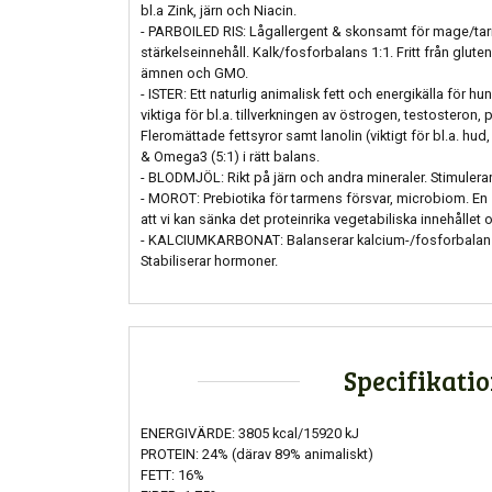
bl.a Zink, järn och Niacin.
- PARBOILED RIS: Lågallergent & skonsamt för mage/tar
stärkelseinnehåll. Kalk/fosforbalans 1:1. Fritt från gluten,
ämnen och GMO.
- ISTER: Ett naturlig animalisk fett och energikälla för 
viktiga för bl.a. tillverkningen av östrogen, testosteron,
Fleromättade fettsyror samt lanolin (viktigt för bl.a. hud,
& Omega3 (5:1) i rätt balans.
- BLODMJÖL: Rikt på järn och andra mineraler. Stimulera
- MOROT: Prebiotika för tarmens försvar, microbiom. En 
att vi kan sänka det proteinrika vegetabiliska innehållet 
- KALCIUMKARBONAT: Balanserar kalcium-/fosforbalan
Stabiliserar hormoner.
Specifikati
ENERGIVÄRDE: 3805 kcal/15920 kJ
PROTEIN: 24% (därav 89% animaliskt)
FETT: 16%