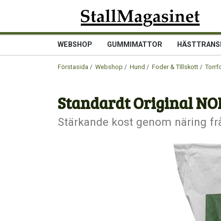
WEBSHOP
GUMMIMATTOR
HÄSTTRANS
Förstasida
/
Webshop
/
Hund
/
Foder & TIllskott
/
Torrf
Standardt Original 
Stärkande kost genom näring frå