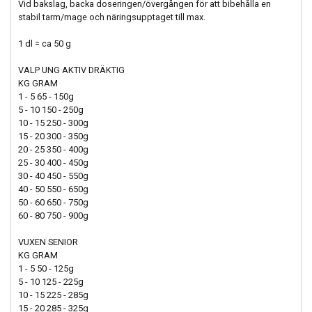
Vid bakslag, backa doseringen/övergången för att bibehålla en
stabil tarm/mage och näringsupptaget till max.
1 dl = ca 50 g
VALP UNG AKTIV DRÄKTIG
KG GRAM
1 - 5 65 - 150g
5 - 10 150 - 250g
10 - 15 250 - 300g
15 - 20 300 - 350g
20 - 25 350 - 400g
25 - 30 400 - 450g
30 - 40 450 - 550g
40 - 50 550 - 650g
50 - 60 650 - 750g
60 - 80 750 - 900g
VUXEN SENIOR
KG GRAM
1 - 5 50 - 125g
5 - 10 125 - 225g
10 - 15 225 - 285g
15 - 20 285 - 325g