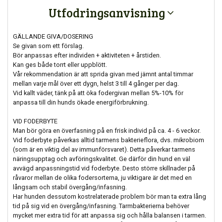
Utfodringsanvisning
GÄLLANDE GIVA/DOSERING
Se givan som ett förslag.
Bör anpassas efter individen + aktiviteten + årstiden.
Kan ges både torrt eller uppblött.
Vår rekommendation är att sprida givan med jämnt antal timmar
mellan varje mål över ett dygn, helst 3 till 4 gånger per dag.
Vid kallt väder, tänk på att öka fodergivan mellan 5%-10% för
anpassa till din hunds ökade energiförbrukning.
VID FODERBYTE
Man bör göra en överfasning på en frisk individ på ca. 4 - 6 veckor.
Vid foderbyte påverkas alltid tarmens bakterieflora, dvs. mikrobiom
(som är en viktig del av immunförsvaret). Detta påverkar tarmens
näringsupptag och avföringskvalitet. Ge därför din hund en väl
avvägd anpassningstid vid foderbyte. Desto större skillnader på
råvaror mellan de olika fodersorterna, ju viktigare är det med en
långsam och stabil övergång/infasning.
Har hunden dessutom kostrelaterade problem bör man ta extra lång
tid på sig vid en övergång/infasning. Tarmbakterierna behöver
mycket mer extra tid för att anpassa sig och hålla balansen i tarmen.