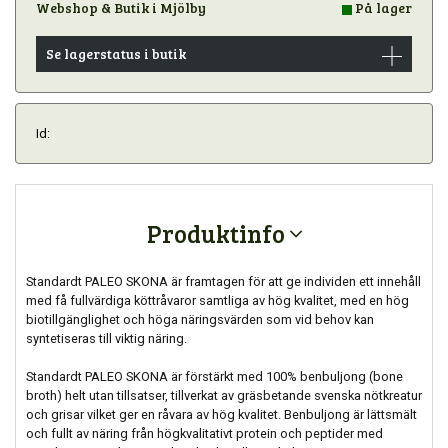
Webshop & Butik i Mjölby
På lager
Se lagerstatus i butik
Id:
Produktinfo
Standardt PALEO SKONA är framtagen för att ge individen ett innehåll
med få fullvärdiga köttråvaror samtliga av hög kvalitet, med en hög
biotillgänglighet och höga näringsvärden som vid behov kan
syntetiseras till viktig näring.
Standardt PALEO SKONA är förstärkt med 100% benbuljong (bone
broth) helt utan tillsatser, tillverkat av gräsbetande svenska nötkreatur
och grisar vilket ger en råvara av hög kvalitet. Benbuljong är lättsmält
och fullt av näring från högkvalitativt protein och peptider med