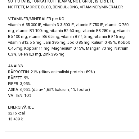
SÖTPOTATIS, TORKAT KÖTT (LAMM, NÖT, GRIS) , ISTERFETT,
NÖTFETT, MOROT, BLOD, BENBULJONG, VITAMINER/MINERALER
VITAMINER/MINERALER per KG
vitamin A 55 000 IE, vitamin D 3 500 IE, vitamin E 750 IE, vitamin C 750
mg, vitamin B1 100 mg, vitamin B2 60 mg, vitamin B3 280 mg, vitamin
B5 100 mg, vitamin B6 65 mg, vitamin B7 4,5 mg, vitamin B9 16 mg,
vitamin B12 5,5 mg, Järn 395 mg, Jod 0,85 mg, Kalium 0,45 %, Kobolt
0,45 mg, Koppar 11 mg, Magnesium 0,15%, Mangan 70 mg, Natrium
0,3%, Selen 0,3 mg, Zink 395 mg
ANALYS
RÅPROTEIN: 21% (därav animaliskt protein +89%)
RÅFETT: 9%
FIBER: 3,95%
ASKA: 6,95% (därav 1,65% kalcium, 1% fosfor)
VATTEN: 10%
ENERGIVÄRDE
3215 kcal
13 439 kj