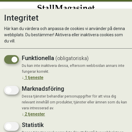
Integritet
0
Här kan du värdera och anpassa de cookies vi använder på denna
webbplats. Du bestämmer! Aktivera eller inaktivera cookies som
Standardt Paleo Skona
du vill.
Bara naturliga råvaror som hemlagad
Funktionella
(obligatoriska)
mat i torr form
Du kan inte inaktivera dessa, eftersom webbsidan annars inte
fungerar korrekt.
↓
1
tjeneste
Marknadsföring
Dessa tjänster behandlar personuppgifter för att visa dig
relevant innehåll om produkter, tjänster eller ämnen som du kan
vara intresserad av.
↓
2
tjenester
Statistik