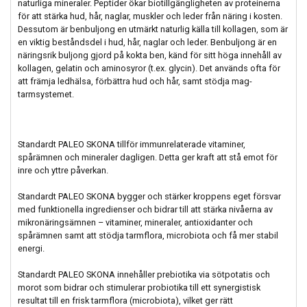
naturliga mineraler. Peptider ökar biotillgängligheten av proteinerna
för att stärka hud, hår, naglar, muskler och leder från näring i kosten.
Dessutom är benbuljong en utmärkt naturlig källa till kollagen, som är
en viktig beståndsdel i hud, hår, naglar och leder. Benbuljong är en
näringsrik buljong gjord på kokta ben, känd för sitt höga innehåll av
kollagen, gelatin och aminosyror (t.ex. glycin). Det används ofta för
att främja ledhälsa, förbättra hud och hår, samt stödja mag-
tarmsystemet.
Standardt PALEO SKONA tillför immunrelaterade vitaminer,
spårämnen och mineraler dagligen. Detta ger kraft att stå emot för
inre och yttre påverkan.
Standardt PALEO SKONA bygger och stärker kroppens eget försvar
med funktionella ingredienser och bidrar till att stärka nivåerna av
mikronäringsämnen – vitaminer, mineraler, antioxidanter och
spårämnen samt att stödja tarmflora, microbiota och få mer stabil
energi.
Standardt PALEO SKONA innehåller prebiotika via sötpotatis och
morot som bidrar och stimulerar probiotika till ett synergistisk
resultat till en frisk tarmflora (microbiota), vilket ger rätt