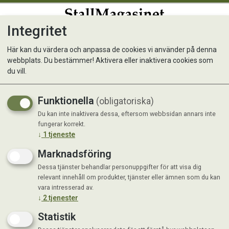
Integritet
0
Här kan du värdera och anpassa de cookies vi använder på denna
webbplats. Du bestämmer! Aktivera eller inaktivera cookies som
Stängselstolp svarvad, 8 x
du vill.
175cm
Funktionella
(obligatoriska)
Du kan inte inaktivera dessa, eftersom webbsidan annars inte
Kampanj
fungerar korrekt.
↓
1
tjeneste
Marknadsföring
Dessa tjänster behandlar personuppgifter för att visa dig
relevant innehåll om produkter, tjänster eller ämnen som du kan
vara intresserad av.
↓
2
tjenester
Statistik