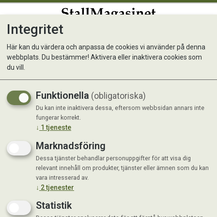
Integritet
0
Här kan du värdera och anpassa de cookies vi använder på denna
webbplats. Du bestämmer! Aktivera eller inaktivera cookies som
Stängselstolpe svarvad, 8 x
du vill.
250cm
Funktionella
(obligatoriska)
Du kan inte inaktivera dessa, eftersom webbsidan annars inte
Kampanj
fungerar korrekt.
↓
1
tjeneste
Marknadsföring
Dessa tjänster behandlar personuppgifter för att visa dig
relevant innehåll om produkter, tjänster eller ämnen som du kan
vara intresserad av.
↓
2
tjenester
Statistik