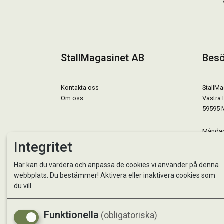
StallMagasinet AB
Besö
Kontakta oss
StallMa
Om oss
Västra 
59595 
Måndag 
Tisdag 
Integritet
Onsdag 
Torsdag
Här kan du värdera och anpassa de cookies vi använder på denna
Fredag 
webbplats. Du bestämmer! Aktivera eller inaktivera cookies som
Lördag 
du vill.
Se avvi
Funktionella
(obligatoriska)