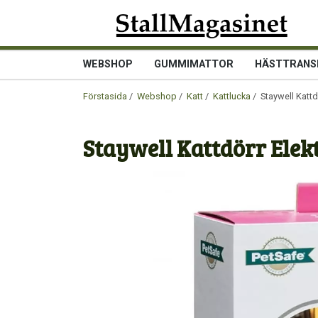
WEBSHOP
GUMMIMATTOR
HÄSTTRANS
Förstasida
/
Webshop
/
Katt
/
Kattlucka
/ Staywell Kattdö
Staywell Kattdörr Elek