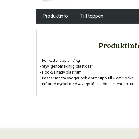
Produktinfo
Till toppen
Produktinf
- För katter upp till 7 kg
- Styv, genomskinlig plastklaff
- Högkvalitativ plastram
- Passar mesta väggar och dörrar upp till 5 cm tjocka
- Infraröd nyckel med 4-vägs lås: endast in, endast ute,