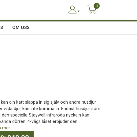
0
SS
OM OSS
kan din katt släppa in sig själv och andra husdjur
ler vilda djur kan inte komma in. Endast husdjur som
r den speciella Staywell infraröda nyckeln kan
ända dörren. 4-vägs låset erbjuder den ...
s mer