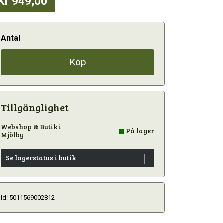
Kr 949,00
Antal
Köp
Tillgänglighet
Webshop & Butik i
På lager
Mjölby
Se lagerstatus i butik
Id: 5011569002812