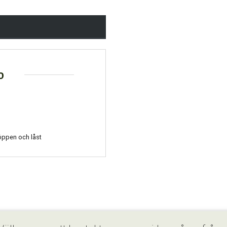
o
 öppen och låst