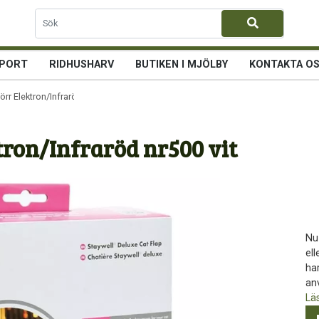
PORT
RIDHUSHARV
BUTIKEN I MJÖLBY
KONTAKTA O
rr Elektron/Infraröd nr500 vit
tron/Infraröd nr500 vit
Nu 
el
ha
anv
Lä