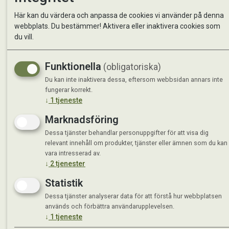
Kontakta oss
StallMa
Här kan du värdera och anpassa de cookies vi använder på denna
Om oss
Västra 
webbplats. Du bestämmer! Aktivera eller inaktivera cookies som
59595 
du vill.
Måndag 
Funktionella
(obligatoriska)
Tisdag 
Onsdag 
Du kan inte inaktivera dessa, eftersom webbsidan annars inte
Torsdag
fungerar korrekt.
↓
1
tjeneste
Fredag 
Lördag 
Marknadsföring
Se avvi
Dessa tjänster behandlar personuppgifter för att visa dig
relevant innehåll om produkter, tjänster eller ämnen som du kan
vara intresserad av.
↓
2
tjenester
Statistik
Dessa tjänster analyserar data för att förstå hur webbplatsen
används och förbättra användarupplevelsen.
↓
1
tjeneste