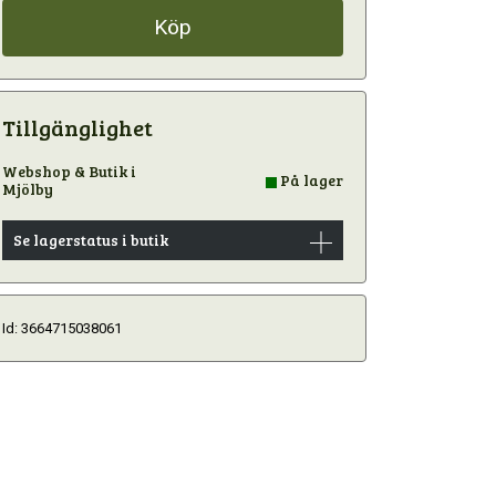
Köp
Tillgänglighet
Webshop & Butik i
På lager
Mjölby
Se lagerstatus i butik
Id: 3664715038061