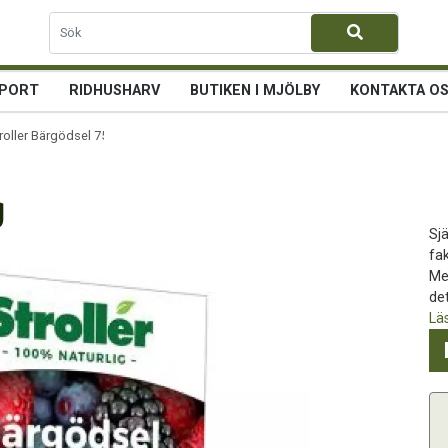
PORT
RIDHUSHARV
BUTIKEN I MJÖLBY
KONTAKTA O
roller Bärgödsel 750 g
g
Sjä
fak
Me
det
Lä