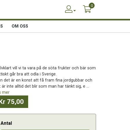
0
SS
OM OSS
lvklart vill vi ta vara på de söta frukter och bär som
tiskt går bra att odla i Sverige.
n det är en konst att få fram fina jordgubbar och
 är inte alltid det blir som man har tänkt sig, e ...
s mer
Kr 75,00
Antal