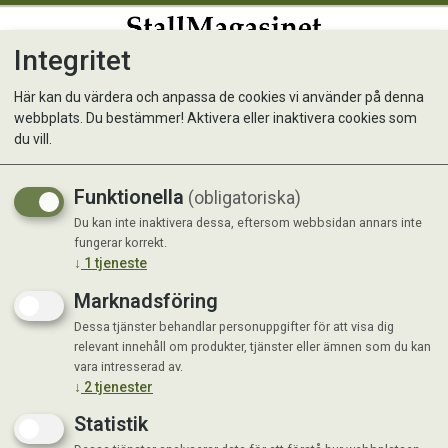
Integritet
0
Här kan du värdera och anpassa de cookies vi använder på denna
webbplats. Du bestämmer! Aktivera eller inaktivera cookies som
Stroller BLÅ 7 kg
du vill.
Funktionella
(obligatoriska)
Du kan inte inaktivera dessa, eftersom webbsidan annars inte
fungerar korrekt.
↓
1
tjeneste
Marknadsföring
Dessa tjänster behandlar personuppgifter för att visa dig
relevant innehåll om produkter, tjänster eller ämnen som du kan
vara intresserad av.
↓
2
tjenester
Statistik