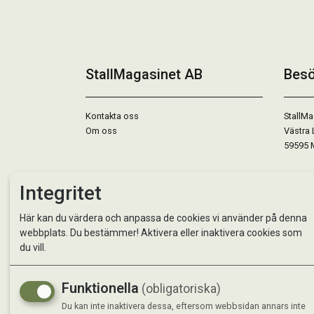
StallMagasinet AB
Besö
Kontakta oss
StallMa
Om oss
Västra 
59595 
Måndag 
Integritet
Tisdag 
Onsdag 
Här kan du värdera och anpassa de cookies vi använder på denna
Torsdag
webbplats. Du bestämmer! Aktivera eller inaktivera cookies som
Fredag 
du vill.
Lördag 
Se avvi
Funktionella
(obligatoriska)
Du kan inte inaktivera dessa, eftersom webbsidan annars inte