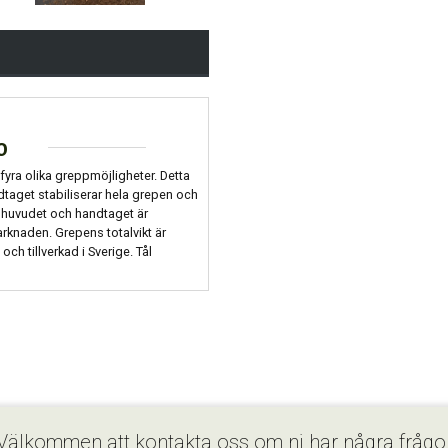
o
fyra olika greppmöjligheter. Detta
aget stabiliserar hela grepen och
phuvudet och handtaget är
arknaden. Grepens totalvikt är
ch tillverkad i Sverige. Tål
Välkommen att kontakta oss om ni har några frågo