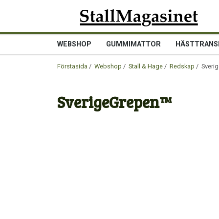
WEBSHOP
GUMMIMATTOR
HÄSTTRANS
Förstasida
/
Webshop
/
Stall & Hage
/
Redskap
/ Sveri
SverigeGrepen™