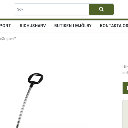
PORT
RIDHUSHARV
BUTIKEN I MJÖLBY
KONTAKTA O
geGrepen™
Ut
sid