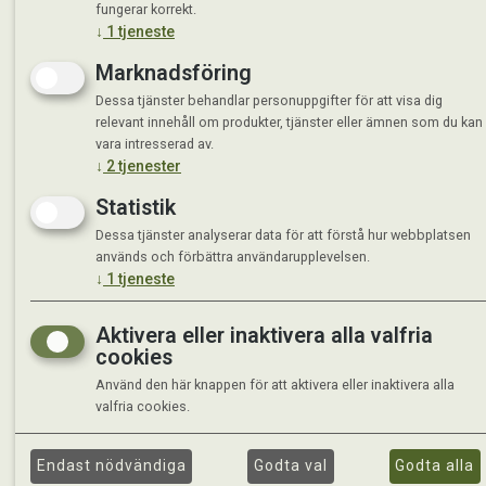
fungerar korrekt.
↓
1
tjeneste
Marknadsföring
Dessa tjänster behandlar personuppgifter för att visa dig
relevant innehåll om produkter, tjänster eller ämnen som du kan
vara intresserad av.
↓
2
tjenester
Statistik
Dessa tjänster analyserar data för att förstå hur webbplatsen
används och förbättra användarupplevelsen.
↓
1
tjeneste
Aktivera eller inaktivera alla valfria
cookies
Använd den här knappen för att aktivera eller inaktivera alla
valfria cookies.
Endast nödvändiga
Godta val
Godta alla
©