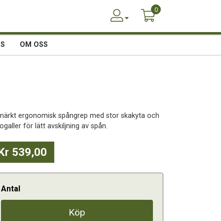
0
SS
OM OSS
märkt ergonomisk spångrep med stor skakyta och
ogaller för lätt avskiljning av spån.
Kr 539,00
Antal
Köp