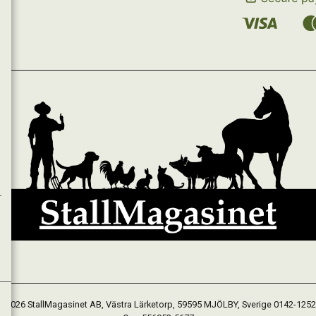
 2026 StallMagasinet AB, Västra Lärketorp, 59595 MJÖLBY, Sverige 0142-125