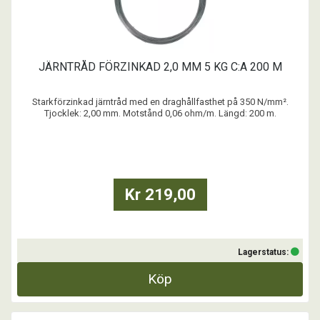
JÄRNTRÅD FÖRZINKAD 2,0 MM 5 KG C:A 200 M
Starkförzinkad järntråd med en draghållfasthet på 350 N/mm².
Tjocklek: 2,00 mm. Motstånd 0,06 ohm/m. Längd: 200 m.
Säljs på rulle om 5 kg.
...
Kr 219,00
Lagerstatus:
Köp