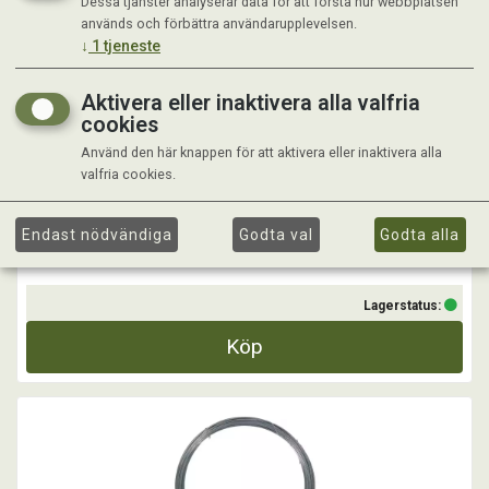
Dessa tjänster analyserar data för att förstå hur webbplatsen
TRÅDSPÄNNARE PRO+ STABIL 2ST/FRP
används och förbättra användarupplevelsen.
↓
1
tjeneste
Trådspännare stabil spänner snabbt och enkelt utan att behöva kapa
tråden.
Aktivera eller inaktivera alla valfria
cookies
2 st/fp
...
Använd den här knappen för att aktivera eller inaktivera alla
valfria cookies.
Kr 69,00
Endast nödvändiga
Godta val
Godta alla
Lagerstatus:
Köp