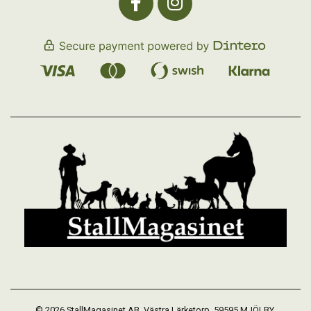
© 2026 StallMagasinet AB, Västra Lärketorp, 59595 MJÖLBY,