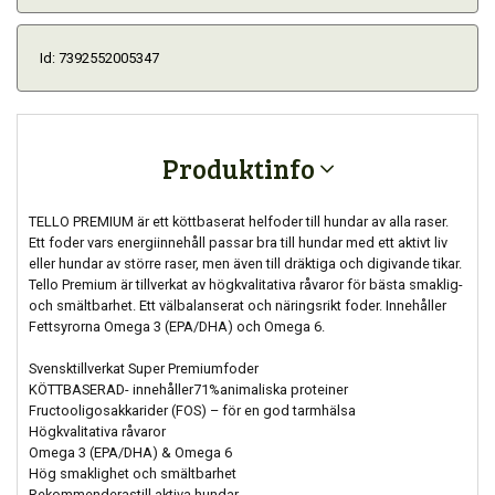
Id: 7392552005347
Produktinfo
TELLO PREMIUM är ett köttbaserat helfoder till hundar av alla raser.
Ett foder vars energiinnehåll passar bra till hundar med ett aktivt liv
eller hundar av större raser, men även till dräktiga och digivande tikar.
Tello Premium är tillverkat av högkvalitativa råvaror för bästa smaklig-
och smältbarhet. Ett välbalanserat och näringsrikt foder. Innehåller
Fettsyrorna Omega 3 (EPA/DHA) och Omega 6.
Svensktillverkat Super Premiumfoder
KÖTTBASERAD- innehåller71%animaliska proteiner
Fructooligosakkarider (FOS) – för en god tarmhälsa
Högkvalitativa råvaror
Omega 3 (EPA/DHA) & Omega 6
Hög smaklighet och smältbarhet
Rekommenderastill aktiva hundar