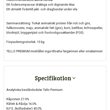
Ett fodersompassar dräktiga och digivande tikar
Ett utmärkt fodertill jakt- och draghundar under vila
Sammansättning: Torkat animaliskt protein från nöt och gris,
fullkornsvete, majs, animaliskt fett (gris), korn, betfiber, linfröexpeller,
blodmjöl, bryggerijäst och fructooligosakkarider (FOS).
Förpackningsstorlek: 15 kg
TELLO PREMIUM innehåller inga tillsatta färgämnen eller smakämnen
Specifikation
Analytiska beståndsdelar Tello Premium
Råprotein 27.0%
Råfett & Råolja 16.0%
N.F.E. (kolhydrater) 40.0%