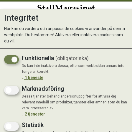
Integritet
0
Här kan du värdera och anpassa de cookies vi använder på denna
webbplats. Du bestämmer! Aktivera eller inaktivera cookies som
TERMOMETER Inne/Ute
du vill.
Funktionella
(obligatoriska)
Du kan inte inaktivera dessa, eftersom webbsidan annars inte
fungerar korrekt.
↓
1
tjeneste
Marknadsföring
Dessa tjänster behandlar personuppgifter för att visa dig
relevant innehåll om produkter, tjänster eller ämnen som du kan
vara intresserad av.
↓
2
tjenester
Statistik