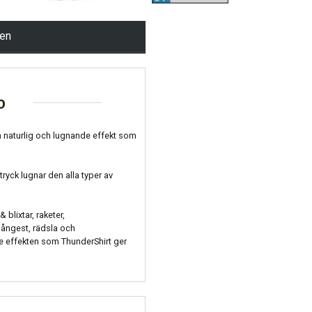
pen
o
n naturlig och lugnande effekt som
tryck lugnar den alla typer av
lixtar, raketer,
 ångest, rädsla och
e effekten som ThunderShirt ger