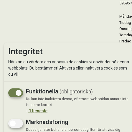
59595 
Måndag 
Tisdag 
Onsdag 
Torsdag
Fredag 
Lördag 
Integritet
Se avvi
Här kan du värdera och anpassa de cookies vi använder på denna
webbplats. Du bestämmer! Aktivera eller inaktivera cookies som
du vill.
Funktionella
(obligatoriska)
Du kan inte inaktivera dessa, eftersom webbsidan annars inte
fungerar korrekt.
↓
1
tjeneste
Marknadsföring
Dessa tjänster behandlar personuppgifter för att visa dig