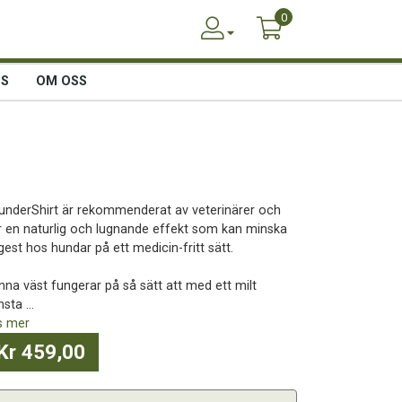
0
SS
OM OSS
underShirt är rekommenderat av veterinärer och
r en naturlig och lugnande effekt som kan minska
gest hos hundar på ett medicin-fritt sätt.
nna väst fungerar på så sätt att med ett milt
sta ...
s mer
Kr 459,00