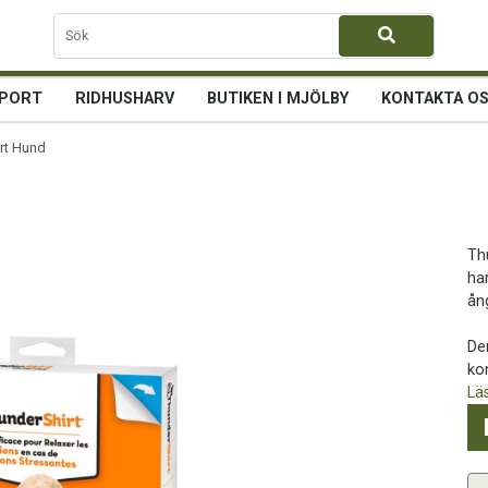
PORT
RIDHUSHARV
BUTIKEN I MJÖLBY
KONTAKTA O
rt Hund
Th
ha
ån
De
kon
Lä