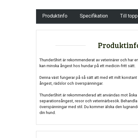
Produktinfo
Specifikation
Till top
Produktinf
ThunderShirt är rekommenderat av veterinärer och har e
kan minska ångest hos hundar på ett medicin-fritt sätt.
Denna väst fungerar på så sätt att med ett milt konstant 
ångest, rädslor och överspänningar.
ThunderShirt är rekommenderad att användas mot åska & b
separationsångest, resor och veterinärbesök. Behandla
överspänningar med stil. Du kommer älska den lugnand
din hund.