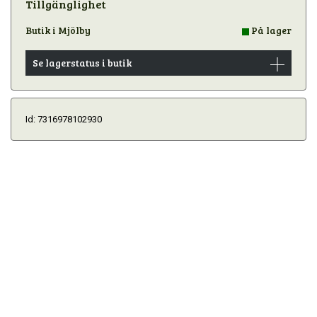
Tillgänglighet
Butik i Mjölby
På lager
Se lagerstatus i butik
Id: 7316978102930