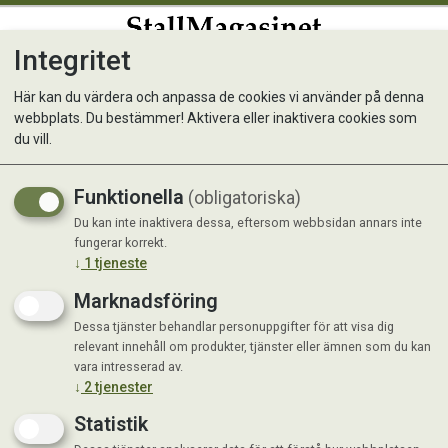
Integritet
0
Här kan du värdera och anpassa de cookies vi använder på denna
webbplats. Du bestämmer! Aktivera eller inaktivera cookies som
Toalettpapper Katrin Basic
du vill.
50 m/rulle
Funktionella
(obligatoriska)
Toalettpapper av bra kvalitet för alla
Du kan inte inaktivera dessa, eftersom webbsidan annars inte
fungerar korrekt.
behov
↓
1
tjeneste
Marknadsföring
Dessa tjänster behandlar personuppgifter för att visa dig
relevant innehåll om produkter, tjänster eller ämnen som du kan
vara intresserad av.
↓
2
tjenester
Statistik