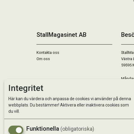
StallMagasinet AB
Besö
Kontakta oss
StallMa
Om oss
Västra 
59595 
Måndag 
Tisdag 
Integritet
Onsdag 
Torsdag
Här kan du värdera och anpassa de cookies vi använder på denna
Fredag 
webbplats. Du bestämmer! Aktivera eller inaktivera cookies som
Lördag 
du vill.
Se avvi
Funktionella
(obligatoriska)