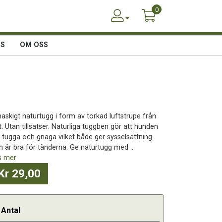
0
SS
OM OSS
askigt naturtugg i form av torkad luftstrupe från
. Utan tillsatser. Naturliga tuggben gör att hunden
r tugga och gnaga vilket både ger sysselsättning
h är bra för tänderna. Ge naturtugg med ...
s mer
Kr 29,00
Antal