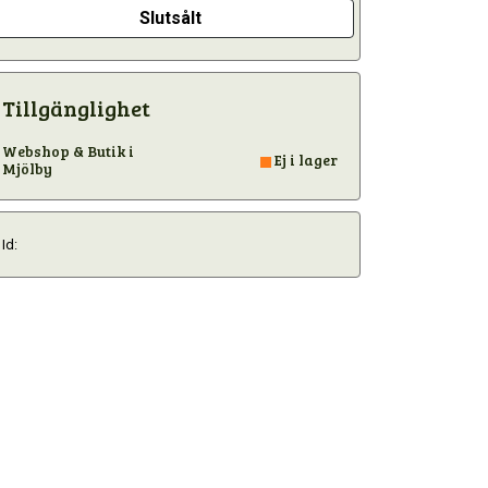
Slutsålt
Tillgänglighet
Webshop & Butik i
Ej i lager
Mjölby
Id: