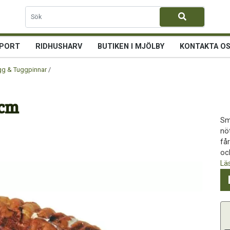
PORT
RIDHUSHARV
BUTIKEN I MJÖLBY
KONTAKTA O
g & Tuggpinnar
/ Torkad oxstrupe 20-25 cm
 cm
Sm
nöt
få
oc
Lä