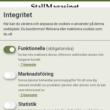
Integritet
0
Här kan du värdera och anpassa de cookies vi använder på denna
webbplats. Du bestämmer! Aktivera eller inaktivera cookies som
Kunde inte hitta produkten
du vill.
Förstasida
Funktionella
(obligatoriska)
Du kan inte inaktivera dessa, eftersom webbsidan annars inte
fungerar korrekt.
↓
1
tjeneste
Marknadsföring
Dessa tjänster behandlar personuppgifter för att visa dig
relevant innehåll om produkter, tjänster eller ämnen som du kan
vara intresserad av.
↓
2
tjenester
Statistik