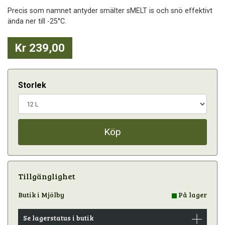
Precis som namnet antyder smälter sMELT is och snö effektivt
ända ner till -25°C.
Kr 239,00
Storlek
Köp
Tillgänglighet
Butik i Mjölby
På lager
Se lagerstatus i butik