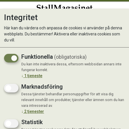
Integritet
0
Här kan du värdera och anpassa de cookies vi använder på denna
webbplats. Du bestämmer! Aktivera eller inaktivera cookies som
Tösalt Smelt
du vill.
Smälter is och snö ner till -25°C
Funktionella
(obligatoriska)
Du kan inte inaktivera dessa, eftersom webbsidan annars inte
fungerar korrekt.
↓
1
tjeneste
Marknadsföring
Dessa tjänster behandlar personuppgifter för att visa dig
relevant innehåll om produkter, tjänster eller ämnen som du kan
vara intresserad av.
↓
2
tjenester
Statistik