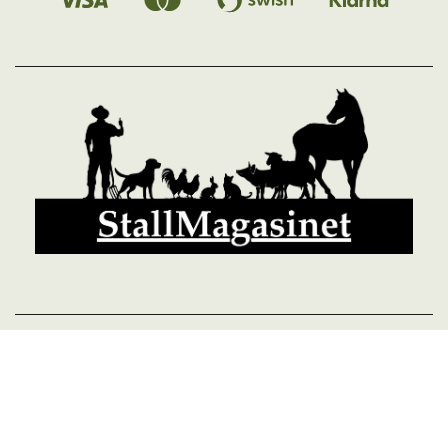
© 2026 StallMagasinet AB, Västra Lärketorp, 59595 MJÖLBY,
Sverige 0142-12526
Org. 556952-5677
Powered by Proline