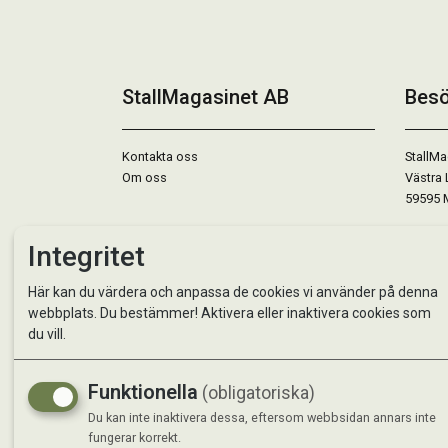
StallMagasinet AB
Besö
Kontakta oss
StallMa
Om oss
Västra 
59595 
Måndag 
Integritet
Tisdag 
Onsdag 
Här kan du värdera och anpassa de cookies vi använder på denna
Torsdag
webbplats. Du bestämmer! Aktivera eller inaktivera cookies som
Fredag 
du vill.
Lördag 
Se avvi
Funktionella
(obligatoriska)
Du kan inte inaktivera dessa, eftersom webbsidan annars inte
fungerar korrekt.