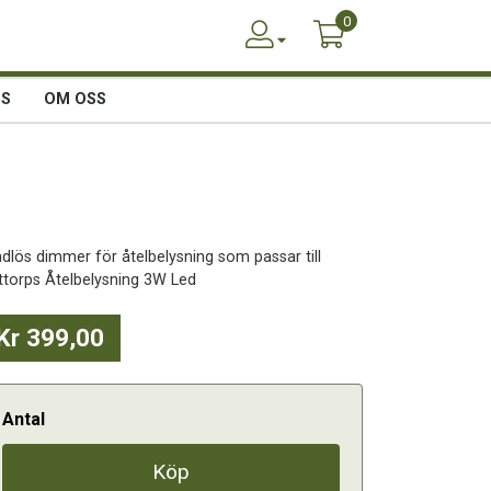
0
SS
OM OSS
ådlös dimmer för åtelbelysning som passar till
ttorps Åtelbelysning 3W Led
Kr 399,00
Antal
Köp