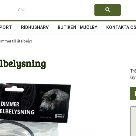
PORT
RIDHUSHARV
BUTIKEN I MJÖLBY
KONTAKTA O
immer till åtelbelysning
elbelysning
Tr
Gy