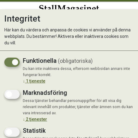
Integritet
0
Här kan du värdera och anpassa de cookies vi använder på denna
webbplats. Du bestämmer! Aktivera eller inaktivera cookies som
Trädgårdsgaller/Kompostgall
du vill.
SVART
Funktionella
(obligatoriska)
Du kan inte inaktivera dessa, eftersom webbsidan annars inte
fungerar korrekt.
↓
1
tjeneste
Marknadsföring
Dessa tjänster behandlar personuppgifter för att visa dig
relevant innehåll om produkter, tjänster eller ämnen som du kan
vara intresserad av.
↓
2
tjenester
Statistik