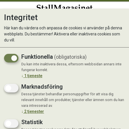
Integritet
0
Här kan du värdera och anpassa de cookies vi använder på denna
webbplats. Du bestämmer! Aktivera eller inaktivera cookies som
Träolja 5 Lit, Skeby Gårdar
du vill.
Funktionella
(obligatoriska)
Du kan inte inaktivera dessa, eftersom webbsidan annars inte
fungerar korrekt.
↓
1
tjeneste
Marknadsföring
Dessa tjänster behandlar personuppgifter för att visa dig
relevant innehåll om produkter, tjänster eller ämnen som du kan
vara intresserad av.
↓
2
tjenester
Statistik