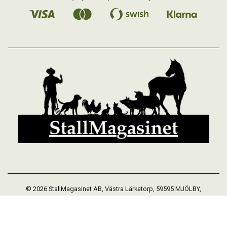
© 2026 StallMagasinet AB, Västra Lärketorp, 59595 MJÖLBY,
Sverige 0142-12526
Org. 556952-5677
Powered by Proline