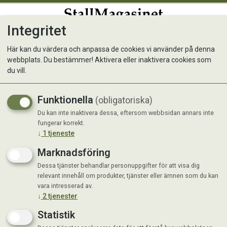
Integritet
0
Här kan du värdera och anpassa de cookies vi använder på denna
webbplats. Du bestämmer! Aktivera eller inaktivera cookies som
Trikem Arnica Gel PS 1000
du vill.
ml
Funktionella
(obligatoriska)
Mild naturlig arnika
Du kan inte inaktivera dessa, eftersom webbsidan annars inte
fungerar korrekt.
↓
1
tjeneste
Marknadsföring
Dessa tjänster behandlar personuppgifter för att visa dig
relevant innehåll om produkter, tjänster eller ämnen som du kan
vara intresserad av.
↓
2
tjenester
Statistik