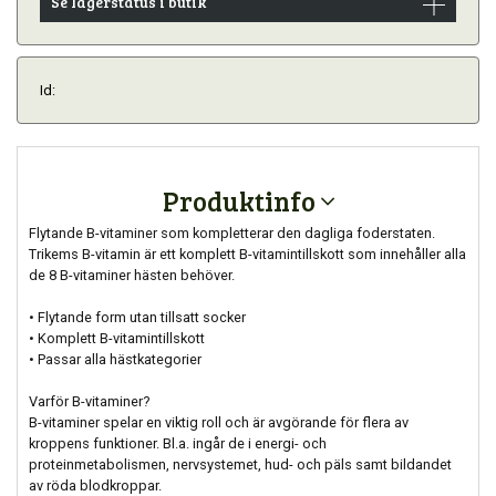
Se lagerstatus i butik
Id:
Produktinfo
Flytande B-vitaminer som kompletterar den dagliga foderstaten.
Trikems B-vitamin är ett komplett B-vitamintillskott som innehåller alla
de 8 B-vitaminer hästen behöver.
• Flytande form utan tillsatt socker
• Komplett B-vitamintillskott
• Passar alla hästkategorier
Varför B-vitaminer?
B-vitaminer spelar en viktig roll och är avgörande för flera av
kroppens funktioner. Bl.a. ingår de i energi- och
proteinmetabolismen, nervsystemet, hud- och päls samt bildandet
av röda blodkroppar.