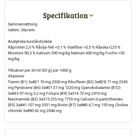
Specifikation
Sammansättning
Vatten, Glycerin
Analytiska beståndsdelar
Råprotein 2,0 % Råolja-fett <0,1 % Växtfiber <0,5 % Råaska 0,25 %
Moisture 90,5 % Kalcium 390 mg/kg Natrium 600 mg/kg Fosfor <50
mg/kg
Tillsatser per 30 ml (30 g) per 1000 g
Vitaminer
Tiamin (B1) 3a821 70 mg 2300 mg Riboflavin (B2) 3a825i 71 mg 2345
mg Pyridoxine (B6) 3a831 37 mg 1220 mg Cyanokobalamin (B12)
3a835 97 mcg 3,2 mg Folsyra (B9) 3a316 73 mg 2410 mg
Niacinamide (B3) 3a315 235 mg 7755 mg Calcium-D-pantothenate
(B5) 3a841 107 mg 3531 mg Biotin (B7) 3a880 4,7 mg 155 mg Choline
chloride 3a890 62 mg 2046 mg