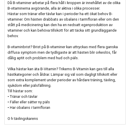
Då B-vitaminer arbetar på flera håll i kroppen är innehållet av de olika
B-vitaminerna avgörande, alla är aktiva i olika processer.
Hästar som tränar eller tävlar kan i perioder ha ett ökat behov B-
vitaminer. Om hästen drabbats av obalans i tarmfloran eller om den
stått på medicinering kan den ha en nedsatt egenproduktion av
vitaminer och kan behöva tillskott för att täcka sitt grundläggande
behov.
B-vitaminbrist? Brist på B-vitaminer kan uttryckas med flera ganska
diffusa symptom men de tydligaste är att hästen blir orkeslös, får
dålig aptit och problem med hud och päls.
Vilka hästar kan äta B-Vitamin? Trikems B-Vitamin kan ges till alla
hästkategorier och åldrar. Lämpar sig väl som dagligt tillskott eller
som extra komplement under perioder av hårdare träning, tävling,
sjukdom eller pälsfällning.
Till hästar som:
• Tränar och tävlar
• Fäller eller sätter ny päls
• Har obalans i tarmfloran
O h tävlingskarens