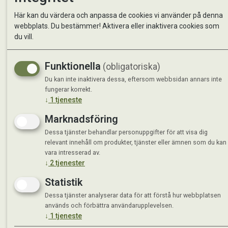
Kontakta oss
StallMa
Här kan du värdera och anpassa de cookies vi använder på denna
Om oss
Västra 
webbplats. Du bestämmer! Aktivera eller inaktivera cookies som
59595 
du vill.
Måndag 
Funktionella
(obligatoriska)
Tisdag 
Onsdag 
Du kan inte inaktivera dessa, eftersom webbsidan annars inte
Torsdag
fungerar korrekt.
↓
1
tjeneste
Fredag 
Lördag 
Marknadsföring
Se avvi
Dessa tjänster behandlar personuppgifter för att visa dig
relevant innehåll om produkter, tjänster eller ämnen som du kan
vara intresserad av.
↓
2
tjenester
Statistik
Dessa tjänster analyserar data för att förstå hur webbplatsen
används och förbättra användarupplevelsen.
↓
1
tjeneste