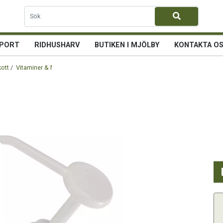
PORT
RIDHUSHARV
BUTIKEN I MJÖLBY
KONTAKTA O
kott
/
Vitaminer & Mineraler
/ Trikem Dospump 1 ml