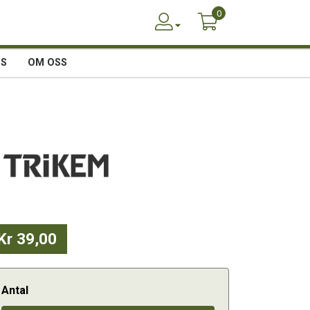
0
SS
OM OSS
Kr 39,00
Antal