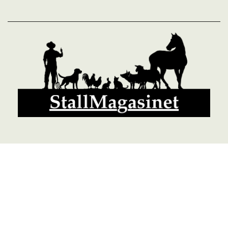
© 2026 StallMagasinet AB, Västra Lärketorp, 59595 MJÖLBY,
Sverige 0142-12526
Org. 556952-5677
Powered by Proline