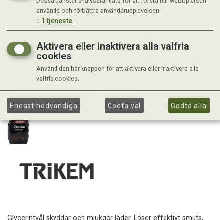
Dessa tjänster analyserar data för att förstå hur webbplatsen
används och förbättra användarupplevelsen.
↓
1
tjeneste
Aktivera eller inaktivera alla valfria
cookies
Använd den här knappen för att aktivera eller inaktivera alla
valfria cookies.
Endast nödvändiga
Godta val
Godta alla
Glycerintvål skyddar och mjukgör läder. Löser effektivt smuts,