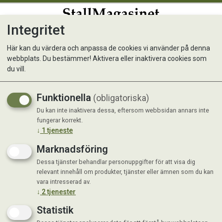
Integritet
0
Här kan du värdera och anpassa de cookies vi använder på denna
webbplats. Du bestämmer! Aktivera eller inaktivera cookies som
Trikem Glycerin Soap 500 ml
du vill.
Funktionella
(obligatoriska)
Du kan inte inaktivera dessa, eftersom webbsidan annars inte
fungerar korrekt.
↓
1
tjeneste
Marknadsföring
Dessa tjänster behandlar personuppgifter för att visa dig
relevant innehåll om produkter, tjänster eller ämnen som du kan
vara intresserad av.
↓
2
tjenester
Statistik