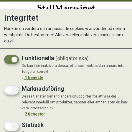
Integritet
0
Här kan du värdera och anpassa de cookies vi använder på denna
webbplats. Du bestämmer! Aktivera eller inaktivera cookies som
Trikem MSM
du vill.
För musklernas funktion och nybildning
Funktionella
(obligatoriska)
av celler
Du kan inte inaktivera dessa, eftersom webbsidan annars inte
fungerar korrekt.
↓
1
tjeneste
Marknadsföring
Dessa tjänster behandlar personuppgifter för att visa dig
relevant innehåll om produkter, tjänster eller ämnen som du kan
vara intresserad av.
↓
2
tjenester
Statistik