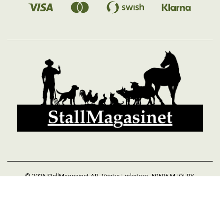
© 2026 StallMagasinet AB, Västra Lärketorp, 59595 MJÖLBY,
Sverige 0142-12526
Org. 556952-5677
Powered by Proline