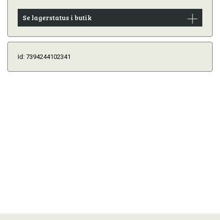
Se lagerstatus i butik
Id: 7394244102341