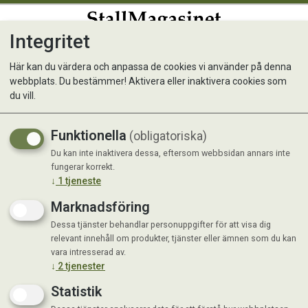
Integritet
0
Här kan du värdera och anpassa de cookies vi använder på denna
webbplats. Du bestämmer! Aktivera eller inaktivera cookies som
Trikem Parafinolja 1 L
du vill.
Funktionella
(obligatoriska)
Du kan inte inaktivera dessa, eftersom webbsidan annars inte
fungerar korrekt.
↓
1
tjeneste
Marknadsföring
Dessa tjänster behandlar personuppgifter för att visa dig
relevant innehåll om produkter, tjänster eller ämnen som du kan
vara intresserad av.
↓
2
tjenester
Statistik