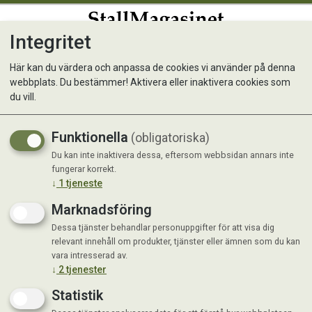
Integritet
0
Här kan du värdera och anpassa de cookies vi använder på denna
webbplats. Du bestämmer! Aktivera eller inaktivera cookies som
Trikem Thiamin 500 g
du vill.
Funktionella
(obligatoriska)
Du kan inte inaktivera dessa, eftersom webbsidan annars inte
fungerar korrekt.
↓
1
tjeneste
Marknadsföring
Dessa tjänster behandlar personuppgifter för att visa dig
relevant innehåll om produkter, tjänster eller ämnen som du kan
vara intresserad av.
↓
2
tjenester
Statistik