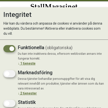
Integritet
0
Här kan du värdera och anpassa de cookies vi använder på denna
webbplats. Du bestämmer! Aktivera eller inaktivera cookies som
Trikem TriggerSpray PW
du vill.
255mm Svart
Funktionella
(obligatoriska)
Du kan inte inaktivera dessa, eftersom webbsidan annars inte
fungerar korrekt.
↓
1
tjeneste
Marknadsföring
Dessa tjänster behandlar personuppgifter för att visa dig
relevant innehåll om produkter, tjänster eller ämnen som du kan
vara intresserad av.
↓
2
tjenester
Statistik