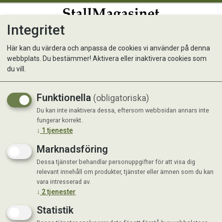
Integritet
0
Här kan du värdera och anpassa de cookies vi använder på denna
webbplats. Du bestämmer! Aktivera eller inaktivera cookies som
Trikem Vaselin 75 ml
du vill.
För torr och sprucken hud
Funktionella
(obligatoriska)
Du kan inte inaktivera dessa, eftersom webbsidan annars inte
fungerar korrekt.
↓
1
tjeneste
Marknadsföring
Dessa tjänster behandlar personuppgifter för att visa dig
relevant innehåll om produkter, tjänster eller ämnen som du kan
vara intresserad av.
↓
2
tjenester
Statistik