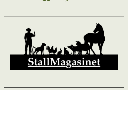
© 2026 StallMagasinet AB, Västra Lärketorp, 59595 MJÖLBY,
Sverige 0142-12526
Org. 556952-5677
Powered by Proline