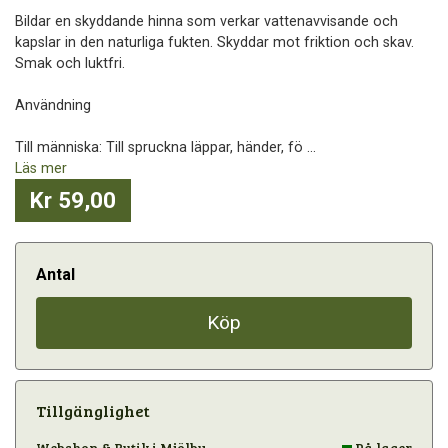
Bildar en skyddande hinna som verkar vattenavvisande och
kapslar in den naturliga fukten. Skyddar mot friktion och skav.
Smak och luktfri.
Användning
Till människa: Till spruckna läppar, händer, fö ...
Läs mer
Kr 59,00
Antal
Köp
Tillgänglighet
Webshop & Butik i Mjölby
På lager