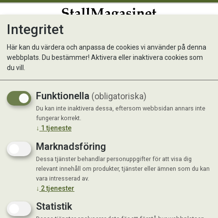
Integritet
0
Här kan du värdera och anpassa de cookies vi använder på denna
webbplats. Du bestämmer! Aktivera eller inaktivera cookies som
Trikem WD ReHydrate 400 g
du vill.
Vätskeersättning till hund
Funktionella
(obligatoriska)
Du kan inte inaktivera dessa, eftersom webbsidan annars inte
fungerar korrekt.
↓
1
tjeneste
Marknadsföring
Dessa tjänster behandlar personuppgifter för att visa dig
relevant innehåll om produkter, tjänster eller ämnen som du kan
vara intresserad av.
↓
2
tjenester
Statistik