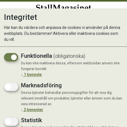
Integritet
0
Här kan du värdera och anpassa de cookies vi använder på denna
webbplats. Du bestämmer! Aktivera eller inaktivera cookies som
Trimbord justerbar höjd
du vill.
Funktionella
(obligatoriska)
Du kan inte inaktivera dessa, eftersom webbsidan annars inte
fungerar korrekt.
↓
1
tjeneste
Marknadsföring
Dessa tjänster behandlar personuppgifter för att visa dig
relevant innehåll om produkter, tjänster eller ämnen som du kan
vara intresserad av.
↓
2
tjenester
Statistik