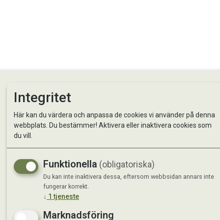
Integritet
Här kan du värdera och anpassa de cookies vi använder på denna
webbplats. Du bestämmer! Aktivera eller inaktivera cookies som
du vill.
StallMagasinet AB
Besö
Funktionella
(obligatoriska)
Kontakta oss
StallMa
Du kan inte inaktivera dessa, eftersom webbsidan annars inte
Om oss
Västra 
fungerar korrekt.
59595 
↓
1
tjeneste
Marknadsföring
Måndag 