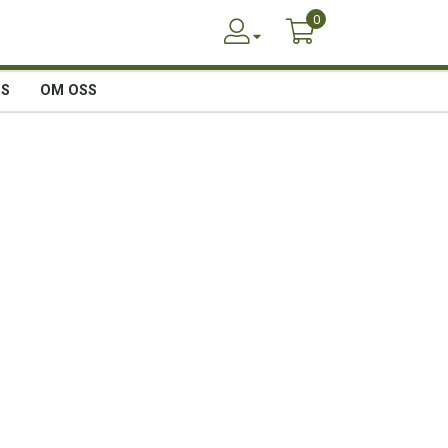
0
SS
OM OSS