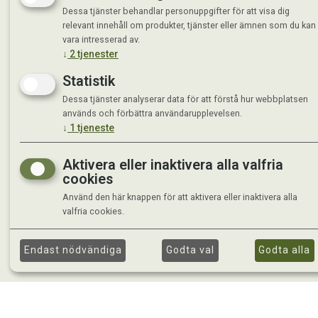
Tisdag 
Dessa tjänster behandlar personuppgifter för att visa dig
Onsdag 
relevant innehåll om produkter, tjänster eller ämnen som du kan
Torsdag
vara intresserad av.
Fredag 
↓
2
tjenester
Lördag 
Statistik
Se avvi
Dessa tjänster analyserar data för att förstå hur webbplatsen
används och förbättra användarupplevelsen.
↓
1
tjeneste
Aktivera eller inaktivera alla valfria
cookies
Använd den här knappen för att aktivera eller inaktivera alla
valfria cookies.
Endast nödvändiga
Godta val
Godta alla