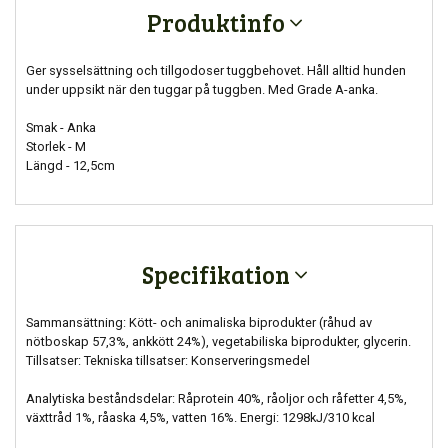
Produktinfo
Ger sysselsättning och tillgodoser tuggbehovet. Håll alltid hunden
under uppsikt när den tuggar på tuggben. Med Grade A-anka.
Smak - Anka
Storlek - M
Längd - 12,5cm
Specifikation
Sammansättning: Kött- och animaliska biprodukter (råhud av
nötboskap 57,3%, ankkött 24%), vegetabiliska biprodukter, glycerin.
Tillsatser: Tekniska tillsatser: Konserveringsmedel
Analytiska beståndsdelar: Råprotein 40%, råoljor och råfetter 4,5%,
växttråd 1%, råaska 4,5%, vatten 16%. Energi: 1298kJ/310 kcal