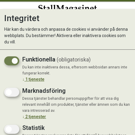
Integritet
0
Här kan du värdera och anpassa de cookies vi använder på denna
webbplats. Du bestämmer! Aktivera eller inaktivera cookies som
Tuggrulle pressad Vit M 90g
du vill.
25cm
Funktionella
(obligatoriska)
Du kan inte inaktivera dessa, eftersom webbsidan annars inte
fungerar korrekt.
↓
1
tjeneste
Marknadsföring
Dessa tjänster behandlar personuppgifter för att visa dig
relevant innehåll om produkter, tjänster eller ämnen som du kan
vara intresserad av.
↓
2
tjenester
Statistik