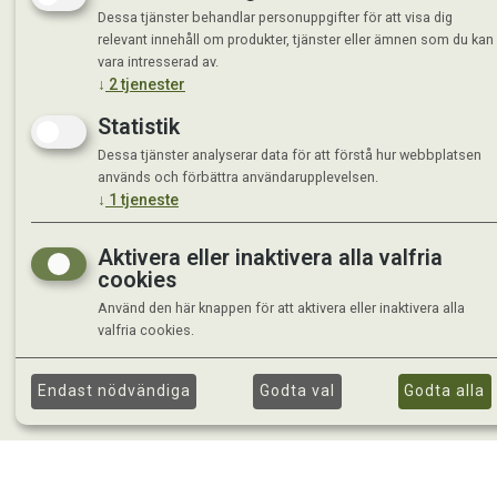
Tisdag 
Dessa tjänster behandlar personuppgifter för att visa dig
Onsdag 
relevant innehåll om produkter, tjänster eller ämnen som du kan
Torsdag
vara intresserad av.
Fredag 
↓
2
tjenester
Lördag 
Statistik
Se avvi
Dessa tjänster analyserar data för att förstå hur webbplatsen
används och förbättra användarupplevelsen.
↓
1
tjeneste
Aktivera eller inaktivera alla valfria
cookies
Använd den här knappen för att aktivera eller inaktivera alla
valfria cookies.
Endast nödvändiga
Godta val
Godta alla