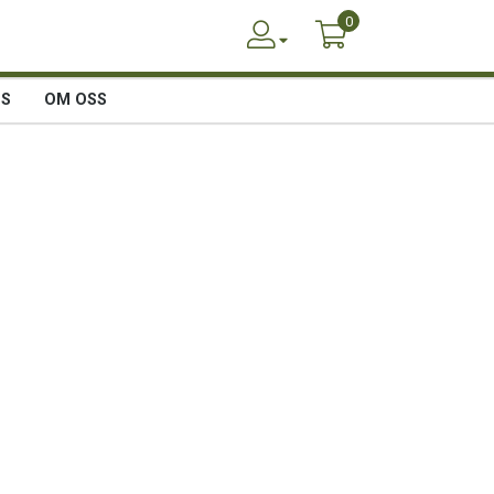
0
SS
OM OSS