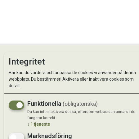
Integritet
Här kan du värdera och anpassa de cookies vi använder på denna
webbplats. Du bestämmer! Aktivera eller inaktivera cookies som
du vill.
StallMagasinet AB
Besö
Funktionella
(obligatoriska)
Kontakta oss
StallMa
Du kan inte inaktivera dessa, eftersom webbsidan annars inte
Om oss
Västra 
fungerar korrekt.
59595 
↓
1
tjeneste
Marknadsföring
Måndag 