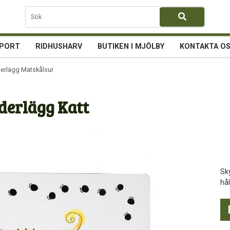
PORT
RIDHUSHARV
BUTIKEN I MJÖLBY
KONTAKTA O
erlägg Matskålsunderlägg Katt
erlägg Katt
Sk
hål