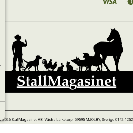
 2026 StallMagasinet AB, Västra Lärketorp, 59595 MJÖLBY, Sverige 0142-125
Org. 556952-5677
Powered by Proline