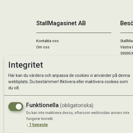
StallMagasinet AB
Besö
Kontakta oss
StallMa
Om oss
Västra 
59595 
Integritet
Måndag 
Tisdag 
Här kan du värdera och anpassa de cookies vi använder på denna
Onsdag 
webbplats. Du bestämmer! Aktivera eller inaktivera cookies som
Torsdag
du vill.
Fredag 
Lördag 
Se avvi
Funktionella
(obligatoriska)
Du kan inte inaktivera dessa, eftersom webbsidan annars inte
fungerar korrekt.
↓
1
tjeneste