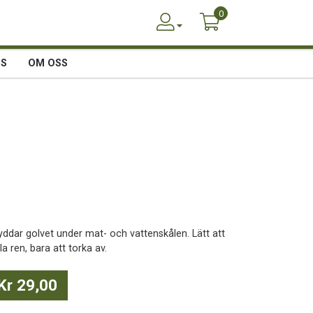
0
SS
OM OSS
yddar golvet under mat- och vattenskålen. Lätt att
la ren, bara att torka av.
Kr 29,00