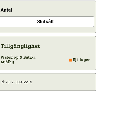
Antal
Slutsålt
Tillgänglighet
Webshop & Butik i
Ej i lager
Mjölby
Id: 7312133912215