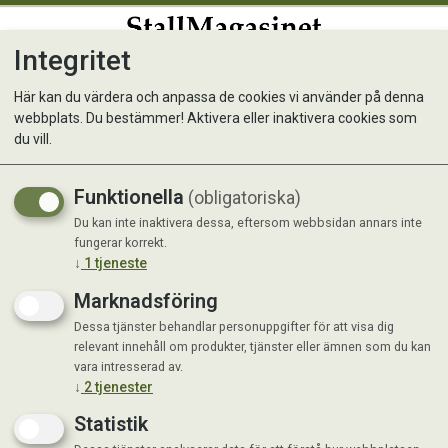
Integritet
0
Här kan du värdera och anpassa de cookies vi använder på denna
webbplats. Du bestämmer! Aktivera eller inaktivera cookies som
Underlägg Nystan 43x28cm
du vill.
Funktionella
(obligatoriska)
Du kan inte inaktivera dessa, eftersom webbsidan annars inte
fungerar korrekt.
↓
1
tjeneste
Marknadsföring
Dessa tjänster behandlar personuppgifter för att visa dig
relevant innehåll om produkter, tjänster eller ämnen som du kan
vara intresserad av.
↓
2
tjenester
Statistik